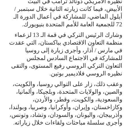
نظيره الأمريكي دونالد ترامب في البيت
الأبيض، فيما كانت زيارته الثانية خلال سبتمبر /
أيلول الماضي، للمشاركة في أعمال الدورة الـ
72 للجمعية العامة للأمم المتحدة بنيويورك.
وشارك الرئيس التركي في قمة الـ 13 لزعماء
منظمة التعاون الاقتصادي بباكستان، التي عقدت
في مارس / آذار، وأجرى زيارة إلى روسيا
للمشاركة في الاجتماع السادس لمجلس
التعاون التركي الروسي رفيع المستوى، والتقى
نظيره الروسي فلاديمير بوتين.
وعقب ذلك، زار على التوالي روسيا، والكويت،
والصين، والولايات المتحدة، وبلجيكا، وألمانيا،
والسعودية، والكويت، وقطر، والأردن،
وكازاخستان، وإيران، وأوكرانيا، وصربيا، وبولندا،
وأذربيجان، واليونان، والسودان، وتشاد، وتونس،
وأجرى سلسلة مباحثات ولقاءات خلال زياراته.