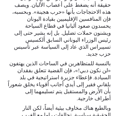
حقيقة أنه يضغط على أعصاب الألبان. ويصف
هذه الاحتجاجات بأنها «حرب هجينة». وبحسبه،
فإن المنافسين الإقليميين بقيادة اليونان
يحسدون صعود ألبانيا في قطاع السياحة
ويشنون حملات تضليل. بل إنه يشير حتى إلى
رئيس الوزراء اليوناني السابق ألكسيس
تسيبراس الذي عاد إلى السياسة عبر تأسيس
حزب جديد.
بالنسبة للمتظاهرين في الساحات الذين يهتفون
«لن نكون دبي!»، فإن القضية تتعلق بفقدان
السيادة. فإعطاء جزيرة استراتيجية في بلد
بلقاني فقير إلى أيدي أجانب أقوياء يخلق شعوراً
بأن الأرض والمستقبل يتم تسليمهما إلى
أطراف خارجية.
وبالطبع هناك مخاوف بيئية أيضاً، لكن النار
الحقيقية سياسية. تحالفات راما مع الغرب