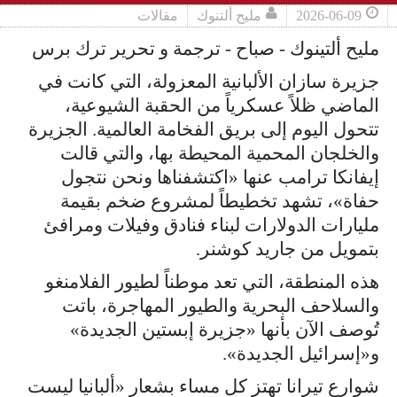
2026-06-09
مليح ألتنوك
مقالات
مليح ألتينوك - صباح - ترجمة و تحرير ترك برس
جزيرة سازان الألبانية المعزولة، التي كانت في
الماضي ظلاً عسكرياً من الحقبة الشيوعية،
تتحول اليوم إلى بريق الفخامة العالمية. الجزيرة
والخلجان المحمية المحيطة بها، والتي قالت
إيفانكا ترامب عنها «اكتشفناها ونحن نتجول
حفاة»، تشهد تخطيطاً لمشروع ضخم بقيمة
مليارات الدولارات لبناء فنادق وفيلات ومرافئ
بتمويل من جاريد كوشنر.
هذه المنطقة، التي تعد موطناً لطيور الفلامنغو
والسلاحف البحرية والطيور المهاجرة، باتت
تُوصف الآن بأنها «جزيرة إبستين الجديدة»
و«إسرائيل الجديدة».
شوارع تيرانا تهتز كل مساء بشعار «ألبانيا ليست