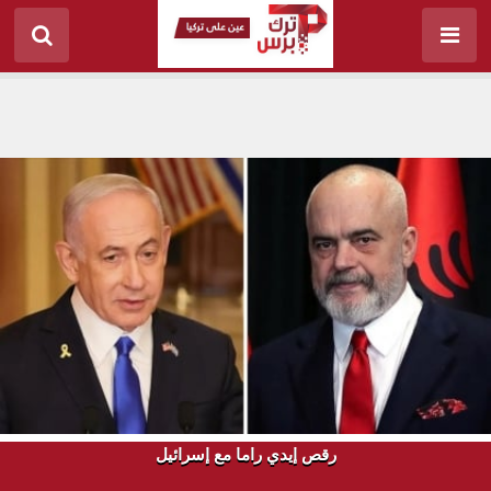
رقص إيدي راما مع إسرائيل