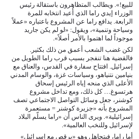
للبيع!». ويطالب المتظاهرون باستقالة رئيس
الوزراء إيدي راما الذي أُعيد انتخابه للمرة
الرابعة. يدافع راما عن المشروع باعتباره «عملاً
وسياحة وتنمية»، ويقول: «لو لم يكن جاريد
موجوداً لما اهتموا بالأمر أصلاً».
لكن غضب الشعب أعمق من ذلك بكثير.
فالقضية هنا تنفجر بسبب قرب راما الطويل من
إسرائيل. افتتاح سفارة في القدس، والعناق مع
بنيامين نتنياهو، وسياسات غزة، والوسام المدني
الأعلى الذي منحه إياه الرئيس إسحاق
هرتسوغ… كل ذلك، ومع تداخل مشروع
كوشنر، جعل وسائل التواصل الاجتماعي تصف
المشروع بأنه «جزيرة كوشنر = مستعمرة
إسرائيلية». ويرى الناس أن «راما يسلّم البلاد
لإسرائيل وللنخب العالمية».
أما راما، فيتجاهل وهو «يرقص مع إسرائيل»