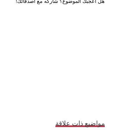
هل أعجبك الموضوع؟ شاركه مع أصدقائك!
مواضيع ذات علاقة