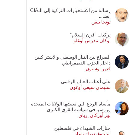
رسالة من الاستخبارات التركية إلى الـCIA
أيضا...
تونجا بنغن
تركيا... "قرن السلام"
أوكان مدرس أوغلو
الصراع بين التيار الوسطي والاشتراكيين
داخل الحزب الديمقراطي
قدير أوستون
على أعتاب العالم الرقمي
سليمان سيفي أوغون
مأساة الردع التي تعيشها الولايات المتحدة
وروسيا في سياسة القوى الكبرى
نور أوزكان إرباي
جنازات الشهداء في فلسطين
سلجوق تورك يلماز