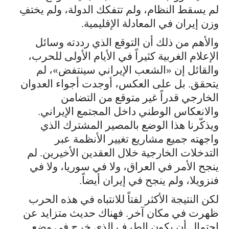
لم يسقط النظام، ولم تتفكك الدولة، ولم يختفِ
وزن إيران في المعادلة الإقليمية.
والأهم من ذلك أن التوقع الذي رددته وسائل
الإعلام الغربية كثيراً في الأيام الأولى للحرب،
والقائل إن «الشعب الإيراني سينتفض»، لم
يتحقق. بل على العكس، أوجدت أجواء العدوان
الخارجي قدراً غير متوقع من التضامن
والانعكاس الوطني داخل المجتمع الإيراني.
ويذكّرنا هذا الوضع بالمصير المشترك الذي
واجهته جميع مشاريع تغيير الأنظمة عبر
التدخلات الخارجية خلال العقدين الأخيرين. لم
ينجح الأمر في العراق، ولا في سوريا، ولا في
فنزويلا، ولم ينجح في إيران أيضاً.
لكن النتيجة الأكثر لفتاً للانتباه في هذه الحرب
ظهرت في مكان آخر. فهناك حديث متزايد عن
احتمال أن يكون الطرف الذي خرج في وضع