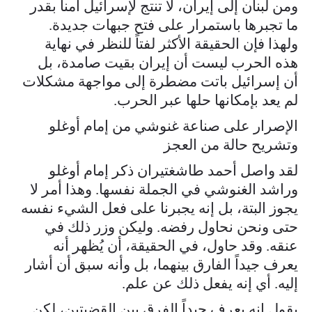
ومن لبنان إلى إيران، لا تنتج لإسرائيل أمناً بقدر
ما تجبرها باستمرار على فتح جبهات جديدة.
ولهذا فإن الحقيقة الأكثر لفتاً للنظر في نهاية
هذه الحرب ليست أن إيران بقيت صامدة، بل
أن إسرائيل باتت مضطرة إلى مواجهة مشكلات
لم يعد بإمكانها حلها عبر الحرب.
الإصرار على صناعة غنوشي من إمام أوغلو
وتشريح حالة من العجز
لقد واصل أحمد طاشغتيران ذكر إمام أوغلو
وراشد الغنوشي في الجملة نفسها. وهذا أمر لا
يجوز البتة، بل إنه يجبرنا على فعل الشيء نفسه
حتى ونحن نحاول رفضه. وليكن وزر ذلك في
عنقه. وقد حاول، في الحقيقة، أن يُظهر أنه
يعرف جيداً الفارق بينهما، بل وأنه سبق أن أشار
إليه. أي إنه يفعل ذلك عن علم.
يقول إنه يعرف جيداً الفرق بين القضيتين، لكن