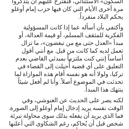
السكون» الاستثنائي، فنقترح عليهم أن يتذكروا
مرة أخرى الأيام التي كان فيها حزب إمام أوغلو
يحكم البلاد منفرداً.
وأكتفي بأن أسأله عما إذا كانت المسؤولية
الفكرية للمثقف المسلم، أو قيمة العدالة، أو
مبدأ «العدل حتى مع من تبغضون»، ما تزال
تعمل لديه كما كانت من قبل. مع أنني أقول
أساساً إنني كنت ملتزماً بمبدئي القاضي بعدم
التعليق على أي قضية أُحيلت إلى القضاء في
تركيا، ولولا أنه هو نفسه أقام هذه الموازاة لما
تحدثت في الموضوع أصلاً. وأنا لم أفعل شيئاً
ينتهك هذا المبدأ.
لكنه يصر على الحديث عن الغنوشي، وفي
الوقت نفسه يريد إدخال إمام أوغلو إلى الصورة.
فما الذي يريد أن يفعله بذلك سوى محاولة تبرئة
شخص قبل أن يُحاكم، رغم الشكاوى التي أعلنها