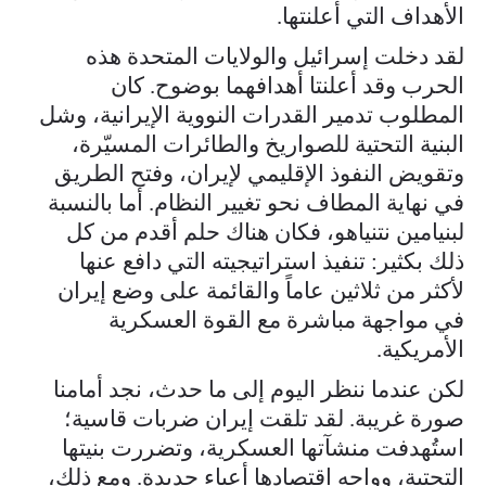
الأهداف التي أعلنتها.
لقد دخلت إسرائيل والولايات المتحدة هذه
الحرب وقد أعلنتا أهدافهما بوضوح. كان
المطلوب تدمير القدرات النووية الإيرانية، وشل
البنية التحتية للصواريخ والطائرات المسيّرة،
وتقويض النفوذ الإقليمي لإيران، وفتح الطريق
في نهاية المطاف نحو تغيير النظام. أما بالنسبة
لبنيامين نتنياهو، فكان هناك حلم أقدم من كل
ذلك بكثير: تنفيذ استراتيجيته التي دافع عنها
لأكثر من ثلاثين عاماً والقائمة على وضع إيران
في مواجهة مباشرة مع القوة العسكرية
الأمريكية.
لكن عندما ننظر اليوم إلى ما حدث، نجد أمامنا
صورة غريبة. لقد تلقت إيران ضربات قاسية؛
استُهدفت منشآتها العسكرية، وتضررت بنيتها
التحتية، وواجه اقتصادها أعباء جديدة. ومع ذلك،