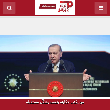
من يكتب حكايته بنفسه يشكّل مستقبله