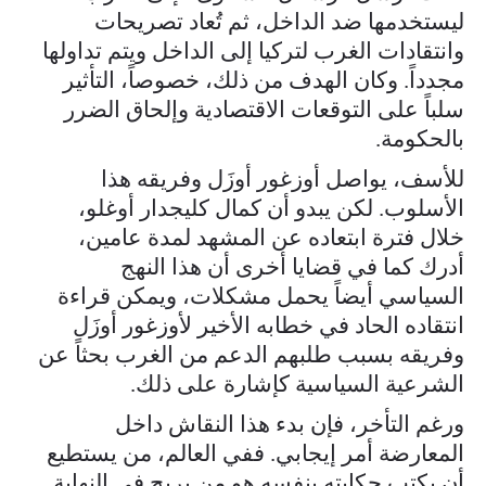
ليستخدمها ضد الداخل، ثم تُعاد تصريحات
وانتقادات الغرب لتركيا إلى الداخل ويتم تداولها
مجدداً. وكان الهدف من ذلك، خصوصاً، التأثير
سلباً على التوقعات الاقتصادية وإلحاق الضرر
بالحكومة.
للأسف، يواصل أوزغور أوزَل وفريقه هذا
الأسلوب. لكن يبدو أن كمال كليجدار أوغلو،
خلال فترة ابتعاده عن المشهد لمدة عامين،
أدرك كما في قضايا أخرى أن هذا النهج
السياسي أيضاً يحمل مشكلات، ويمكن قراءة
انتقاده الحاد في خطابه الأخير لأوزغور أوزَل
وفريقه بسبب طلبهم الدعم من الغرب بحثاً عن
الشرعية السياسية كإشارة على ذلك.
ورغم التأخر، فإن بدء هذا النقاش داخل
المعارضة أمر إيجابي. ففي العالم، من يستطيع
أن يكتب حكايته بنفسه هو من يربح في النهاية.