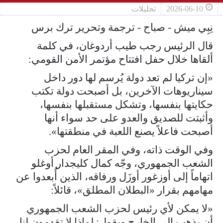
2026-06-10
تحليلات
نِبِي ميش - صباح - ترجمة وتحرير ترك برس
قال الرئيس رجب طيب أردوغان، في كلمة
ألقاها خلال حفل افتتاح مؤتمر الأمن القومي:
«إن تركيا لم تعد دولة يُرسم لها دور داخل
سيناريوهات الآخرين، بل أصبحت دولة تكتب
حكايتها بنفسها، وتشكل مستقبلها بنفسها،
وأثبتت للصديق والعدو على حد سواء أنها
أصبحت فاعلاً يصنع اللعبة في منطقتها».
وفي الوقت ذاته، وفي المقر العام لحزب
الشعب الجمهوري، وجّه كمال كليجدار أوغلو
اتهاماً إلى أوزغور أوزَل ورفاقه، الذين أُبعدوا عن
مهامهم بقرار «البطلان المطلق»، قائلاً:
«لا يمكن لأي رئيس لحزب الشعب الجمهوري
أن يذهب إلى الخارج ويقول: لماذا لا تقدمون لنا