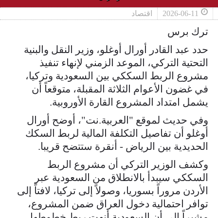
2026-06-11
اقتصاد
ترك برس
حدد عبد القادر أورال أوغلو، وزير النقل والبنية
التحتية التركي، الموعد الزمني لإنهاء تنفيذ
مشروع الربط السككي بين السعودية وتركيا،
في غضون الأعوام الثلاثة المقبلة، متوقعاً أن
يشمل امتداد المشروع القارة الأوروبية.
وفي حديث لموقع "العربية.نت"، أوضح أورال
أوغلو أن تفاصيل التكلفة المالية لربط السكك
الحديدية بين الرياض - أنقرة ستتضح قريبا.
وكشف الوزير التركي أن مشروع الربط
السككي سيبدأ بالانطلاق من السعودية عبر
الأردن مروراً بسوريا، وصولاً إلى تركيا، لافتاً إلى
توافر احتمالية دخول العراق ضمن المشروع،
مشيراً إلى أن السعودية أنهت ربط خطوطها