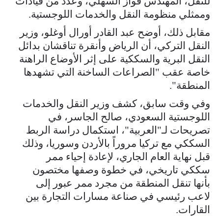
للنقل، المهندس فواز السهلي، وعدد من قيادات
وممثلي منظومة النقل والخدمات اللوجستية.
مقابل ذلك، أوضح عبد القادر أورال أوغلو، وزير
النقل التركي، أن الرياض وأنقرة تناقشان بدائل
النقل البرية والسككية على إثر الأوضاع الراهنة
خاصة عقب "الصراعات الساخنة التي تشهدها
المنطقة".
وفي وقت سابق، كشف وزير النقل والخدمات
اللوجستية السعودي، صالح الجاسر، في
تصريحات لـ"العربية"، استكمال دراسة الربط
السككي مع تركيا مروراً بالأردن وسوريا، وذلك
قبل نهاية العام الجاري، لإعادة إحياء ممر
سككي تاريخي، في خطوة وصفها مختصون
بأنها تنقل المنطقة من مجرد ممر عبور إلى
لاعب رئيسي في صناعة مسارات التجارة بين
القارات.