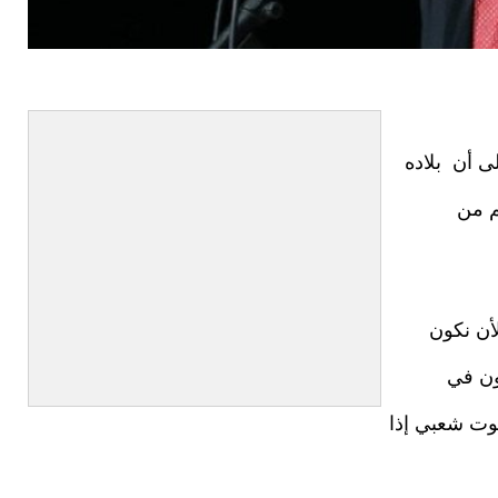
لى أن بلاده
م من
لأن نكون
ون في
بيوت شعبي إذا