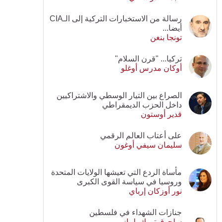
رسالة من الاستخبارات التركية إلى الـCIA
أيضا...
تونجا بنغن
تركيا... "قرن السلام"
أوكان مدرس أوغلو
الصراع بين التيار الوسطي والاشتراكيين
داخل الحزب الديمقراطي
قدير أوستون
على أعتاب العالم الرقمي
سليمان سيفي أوغون
مأساة الردع التي تعيشها الولايات المتحدة
وروسيا في سياسة القوى الكبرى
نور أوزكان إرباي
جنازات الشهداء في فلسطين
سلجوق تورك يلماز