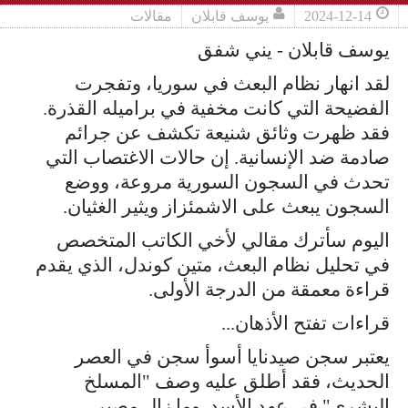
2024-12-14
يوسف قابلان
مقالات
يوسف قابلان - يني شفق
لقد انهار نظام البعث في سوريا، وتفجرت
الفضيحة التي كانت مخفية في براميله القذرة.
فقد ظهرت وثائق شنيعة تكشف عن جرائم
صادمة ضد الإنسانية. إن حالات الاغتصاب التي
تحدث في السجون السورية مروعة، ووضع
السجون يبعث على الاشمئزاز ويثير الغثيان.
اليوم سأترك مقالي لأخي الكاتب المتخصص
في تحليل نظام البعث، متين كوندل، الذي يقدم
قراءة معمقة من الدرجة الأولى.
قراءات تفتح الأذهان...
يعتبر سجن صيدنايا أسوأ سجن في العصر
الحديث، فقد أطلق عليه وصف "المسلخ
البشري" في عهد الأسد. وما زال مصير