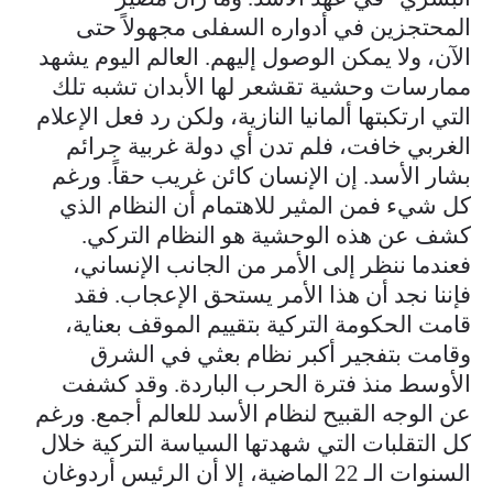
المحتجزين في أدواره السفلى مجهولاً حتى
الآن، ولا يمكن الوصول إليهم. العالم اليوم يشهد
ممارسات وحشية تقشعر لها الأبدان تشبه تلك
التي ارتكبتها ألمانيا النازية، ولكن رد فعل الإعلام
الغربي خافت، فلم تدن أي دولة غربية جرائم
بشار الأسد. إن الإنسان كائن غريب حقاً. ورغم
كل شيء فمن المثير للاهتمام أن النظام الذي
كشف عن هذه الوحشية هو النظام التركي.
فعندما ننظر إلى الأمر من الجانب الإنساني،
فإننا نجد أن هذا الأمر يستحق الإعجاب. فقد
قامت الحكومة التركية بتقييم الموقف بعناية،
وقامت بتفجير أكبر نظام بعثي في ​​الشرق
الأوسط منذ فترة الحرب الباردة. وقد كشفت
عن الوجه القبيح لنظام الأسد للعالم أجمع. ورغم
كل التقلبات التي شهدتها السياسة التركية خلال
السنوات الـ 22 الماضية، إلا أن الرئيس أردوغان