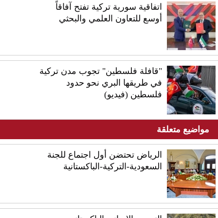
اتفاقية سورية تركية تفتح آفاقاً
أوسع للتعاون العلمي والبحثي
"قافلة فلسطين" تجوب مدن تركية
في طريقها البري نحو حدود
فلسطين (فيديو)
مواضيع متعلقة
الرياض تحتضن أول اجتماع للجنة
السعودية-التركية-الباكستانية