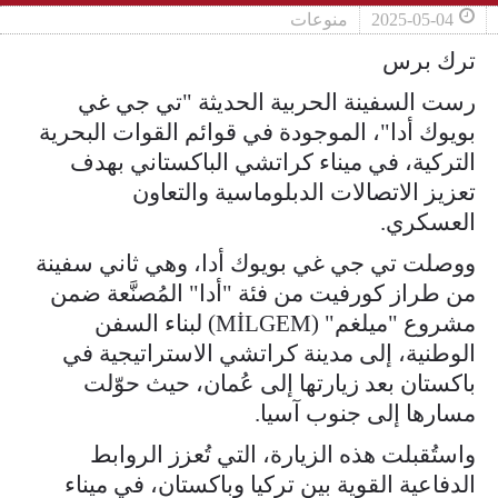
2025-05-04
منوعات
ترك برس
رست السفينة الحربية الحديثة "تي جي غي
بويوك أدا"، الموجودة في قوائم القوات البحرية
التركية، في ميناء كراتشي الباكستاني بهدف
تعزيز الاتصالات الدبلوماسية والتعاون
العسكري.
ووصلت تي جي غي بويوك أدا، وهي ثاني سفينة
من طراز كورفيت من فئة "أدا" المُصنَّعة ضمن
مشروع "ميلغم" (MİLGEM) لبناء السفن
الوطنية، إلى مدينة كراتشي الاستراتيجية في
باكستان بعد زيارتها إلى عُمان، حيث حوّلت
مسارها إلى جنوب آسيا.
واستُقبلت هذه الزيارة، التي تُعزز الروابط
الدفاعية القوية بين تركيا وباكستان، في ميناء