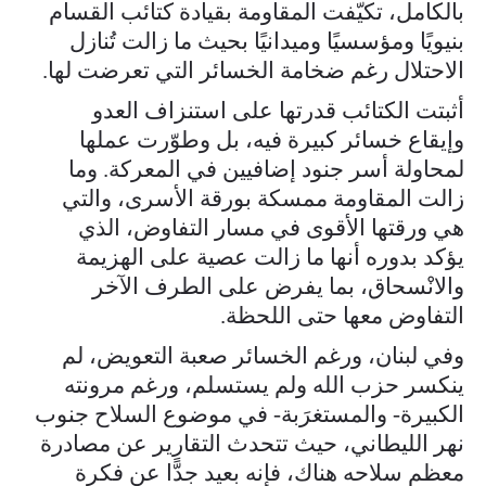
بالكامل، تكيّفت المقاومة بقيادة كتائب القسام
بنيويًا ومؤسسيًا وميدانيًا بحيث ما زالت تُنازل
الاحتلال رغم ضخامة الخسائر التي تعرضت لها.
أثبتت الكتائب قدرتها على استنزاف العدو
وإيقاع خسائر كبيرة فيه، بل وطوّرت عملها
لمحاولة أسر جنود إضافيين في المعركة. وما
زالت المقاومة ممسكة بورقة الأسرى، والتي
هي ورقتها الأقوى في مسار التفاوض، الذي
يؤكد بدوره أنها ما زالت عصية على الهزيمة
والانْسحاق، بما يفرض على الطرف الآخر
التفاوض معها حتى اللحظة.
وفي لبنان، ورغم الخسائر صعبة التعويض، لم
ينكسر حزب الله ولم يستسلم، ورغم مرونته
الكبيرة- والمستغرَبة- في موضوع السلاح جنوب
نهر الليطاني، حيث تتحدث التقارير عن مصادرة
معظم سلاحه هناك، فإنه بعيد جدًّا عن فكرة