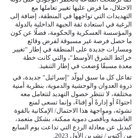
الاحتلال، ما فرض عليها تغيير تعاملها مع
التهديدات التي تواجهها في المنطقة، إضافة إلى
الرغبة في استعادة ثقة الجبهة الداخلية بالدولة
والمؤسسة العسكرية والحكومة، فضلًا عن كون
ما حصل فرصة غير مسبوقة لفرض وقائع
ومسارات جديدة على المنطقة في إطار "تغيير
خرائط الشرق الأوسط"، والتي كانت خطة
معدة مسبقًا وُضعت في إطار التنفيذ.
تفاعل كل ما سبق ليولّد "إسرائيل" جديدة، في
ذروة العدوان والوحشية والدموية، بنظرية أمنية
مختلفة، لا تنتظر حصول التهديد لتتعامل معه
احتواءً أو إدارةً أو إفناءً، وإنما تسعى لمنع
نشوئه، ومواجهة هذا الاحتمال/ الإمكانية بالقوة
الغاشمة وبأقصى دموية ممكنة، بشكل متعمد،
كبديل عن معادلة الردع التي تداعت يوم السابع
من أكتوبر/ تشرين الأول 2023.