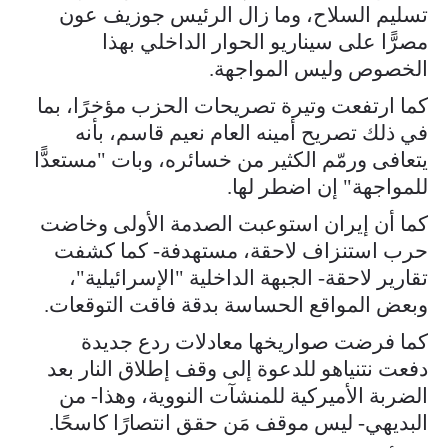
تسليم السلاح، وما زال الرئيس جوزيف عون
مصرًّا على سيناريو الحوار الداخلي بهذا
الخصوص وليس المواجهة.
كما ارتفعت وتيرة تصريحات الحزب مؤخرًا، بما
في ذلك تصريح أمينه العام نعيم قاسم، بأنه
يتعافى ورمّم الكثير من خسائره، وبات "مستعدًّا
للمواجهة" إن اضطر لها.
كما أن إيران استوعبت الصدمة الأولى وخاضت
حرب استنزاف لاحقة، مستهدفة- كما كشفت
تقارير لاحقة- الجبهة الداخلية "الإسرائيلية"،
وبعض المواقع الحساسة بدقة فاقت التوقعات.
كما فرضت صواريخها معادلات ردع جديدة
دفعت نتنياهو للدعوة إلى وقف إطلاق النار بعد
الضربة الأميركية للمنشآت النووية، وهذا- من
البديهي- ليس موقف مَن حقق انتصارًا كاسحًا.