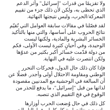
ولا تقزيمًا من قدرات "إسرائيل" وأثر الدعم
الذي تحظى به، ولكن لأن ذلك جزء من تقييم
المعركة/الحرب، وليس نتيجتها النهائية.
لقد فصّلنا في مقالات سابقة العوامل التي تُقيّم
نتائج الحروب على أساسها، والتي منها بالتأكيد
الخسائر البشرية والمادية، ولكنها ليست
الوحيدة، وفي أحيانٍ كثيرة ليست الأولى، فكم
من دولة قدّمت خسائر أكبر بكثير من عدوّها
ولكن انتصرت عليه في النهاية.
فإذا كان ذلك حال الدول، فحركات التحرر
الوطني ومقاومة الاحتلال أولى وأجدر. فضلًا عن
أن المبالغة في الوحشية مع المدنيين مقصودة
لذاتها من قبل "إسرائيل"، ما يدفع للحذر من
الوقوع في فخ التقييم الذي تنصبه.
كل ذلك في حال وُضعت الحرب أوزارها
واتضحت نتائجها بشكل كامل، فما بالنا والحرب