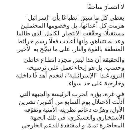
لا انتصارَ ساحقًا
يعطي كل ما سبق انطباعًا بأن "إسرائيل"
هزمت كل أعدائها، بل وخصومها المحتملين
مستقبلًا، وحقّقت الانتصار الكامل الذي طالما
وعد به نتنياهو، وأنها أعادت فعلًا رسم خرائط
المنطقة بالقوة والنار، على ما تبجّح به الأخير.
والحقيقة أن هذا ليس مجرد انطباع خاطئ
وحسب، بل هو إيحاء تعمل على ترسيخه
البروباغندا "الإسرائيلية"، لتخدم أهدافًا داخلية
وخارجية على حد سواء.
في غزة، بؤرة الحرب الرئيسة والجبهة التي
أذلّت الاحتلال يوم السابع من أكتوبر/ تشرين
الأول، وهزّت دعائم نظريته الأمنية وتفوّقه
الاستخباري والعسكري، في تلك الجبهة
المحاصَرة تمامًا والمفتقدة للدعم الخارجي