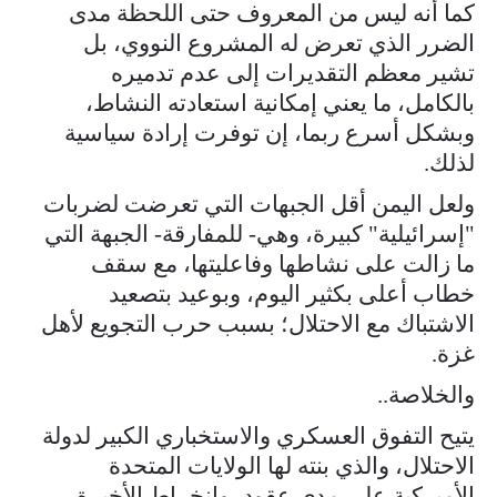
كما أنه ليس من المعروف حتى اللحظة مدى
الضرر الذي تعرض له المشروع النووي، بل
تشير معظم التقديرات إلى عدم تدميره
بالكامل، ما يعني إمكانية استعادته النشاط،
وبشكل أسرع ربما، إن توفرت إرادة سياسية
لذلك.
ولعل اليمن أقل الجبهات التي تعرضت لضربات
"إسرائيلية" كبيرة، وهي- للمفارقة- الجبهة التي
ما زالت على نشاطها وفاعليتها، مع سقف
خطاب أعلى بكثير اليوم، وبوعيد بتصعيد
الاشتباك مع الاحتلال؛ بسبب حرب التجويع لأهل
غزة.
والخلاصة..
يتيح التفوق العسكري والاستخباري الكبير لدولة
الاحتلال، والذي بنته لها الولايات المتحدة
الأميركية على مدى عقود، وانخراط الأخيرة