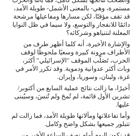
مستمرة، وهي- بالمعنى الأشمل- طويلة الأمد،
قد تقف مؤقتًا، لكن مسارها ومفاعيلها مرشحة
دائمًا للانفجار والتوسع، ولا سيما في ظل النوايا
المعلنة لنتنياهو وشركائه؟
والإشارة الأخيرة، أنه كلما أظهر طرف من
الأطراف مرونة كبيرة وسعيًا ملحوظًا لوقف
الحرب، تَصَلَّب الموقف "الإسرائيلي" أكثر،
وبات أكثر عدوانية ودموية. وقد تكرر الأمر في
غزة، ولبنان، وسوريا، وإيران.
أخيرًا، ما زالت نتائج عملية السابع من أكتوبر/
تشرين الأول قائمة، لم تُمحَ ولم تُنسَ، وسيُبنى
عليها.
وأما تفاعلاتها ومآلاتها طويلة الأمد، فما زالت لم
تتبلور جميعها بشكل واضح وكامل.
قد نكون اليوم أمام نصف الساعة الأخير من