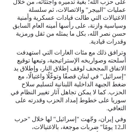
على حزب الله؛ بغية تدميره واجتثاثه، من خلال
عمليات "البيجر" والاتصالات، ثم سلسلة
الاغتيالات التي طالت قيادات عسكرية وأمنية
وسياسية وازنة، على رأسها أمينه العام السابق
حسن نصر الله، بكل ما يمثله من ثقل ورمزية
وقدرات قيادية.
وترافق ذلك مع مئات الغارات التي استهدفت
أسلحته وصواريخه الإستراتيجية، وتبعها توقيع
الاتفاق المجحف لوقف إطلاق النار، وإطلاق يد
"إسرائيل" في لبنان قصفًا وتوغّلًا واغتيالًا، مع
ضغط الجبهة الداخلية اللبنانية لتسليم سلاح
الحزب. كما لا يمكن تجاهل آثار تغيير النظام في
سوريا على خطوط إمداد الحزب وقدرته على
التعافي.
وفي إيران، وجّهت "إسرائيل" لها خلال "حرب
الـ12 يومًا" ضربات موجعة، بالاغتيالات،