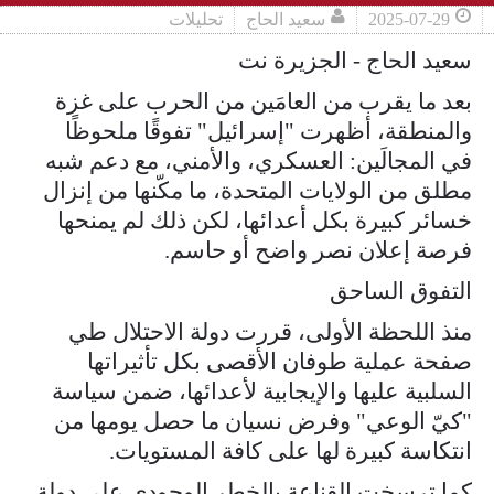
2025-07-29
سعيد الحاج
تحليلات
سعيد الحاج - الجزيرة نت
بعد ما يقرب من العامَين من الحرب على غزة
والمنطقة، أظهرت "إسرائيل" تفوقًا ملحوظًا
في المجالَين: العسكري، والأمني، مع دعم شبه
مطلق من الولايات المتحدة، ما مكّنها من إنزال
خسائر كبيرة بكل أعدائها، لكن ذلك لم يمنحها
فرصة إعلان نصر واضح أو حاسم.
التفوق الساحق
منذ اللحظة الأولى، قررت دولة الاحتلال طي
صفحة عملية طوفان الأقصى بكل تأثيراتها
السلبية عليها والإيجابية لأعدائها، ضمن سياسة
"كيّ الوعي" وفرض نسيان ما حصل يومها من
انتكاسة كبيرة لها على كافة المستويات.
كما ترسخت القناعة بالخطر الوجودي على دولة