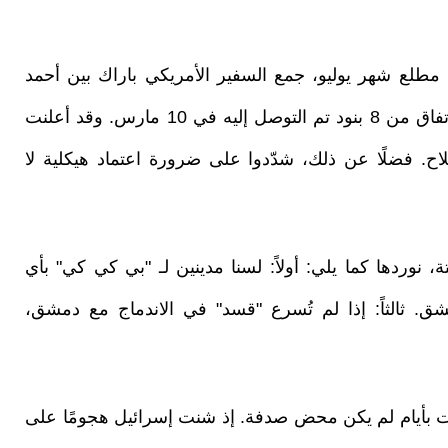
ي مطلع شهر يوليو، جمع السفير الأمريكي باراك بين أحمد
الشرع ومظلوم عبدي. وطُلب من قسد الالتزام باتفاق من 8 بنود تم التوصل إليه في 10 مارس. وقد أعلنت
اح. فضلًا عن ذلك، شدّدوا على ضرورة اعتماد هيكلية لا
نوردها كما يلي: أولاً: لسنا مدينين لـ "بي كي كي" بأي
شق. ثالثاً: إذا لم تُسرع "قسد" في الاندماج مع دمشق،
ات بأيام لم يكن محض صدفة. إذ شنت إسرائيل هجومًا على