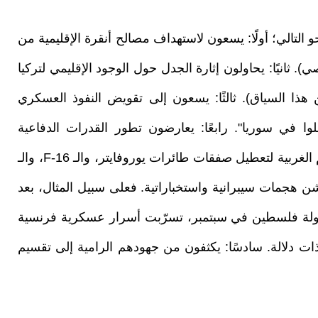
و التالي؛ أولًا: يسعون لاستهداف مصالح أنقرة الإقليمية من
. ثانيًا: يحاولون إثارة الجدل حول الوجود الإقليمي لتركيا
 هذا السياق). ثالثًا: يسعون إلى تقويض النفوذ العسكري
لوا في سوريا". رابعًا: يعارضون تطور القدرات الدفاعية
التركية، ولذلك يبذلون قصارى جهدهم في العواصم الغربية لتعطيل صفقات طائرات يوروفايتر، والـ F-16، والـ
ن لشن هجمات سيبرانية واستخباراتية. فعلى سبيل المثال، بعد
بدولة فلسطين في سبتمبر، تسرّبت أسرار عسكرية فرنسية
 دلالة. سادسًا: يكثفون من جهودهم الرامية إلى تقسيم