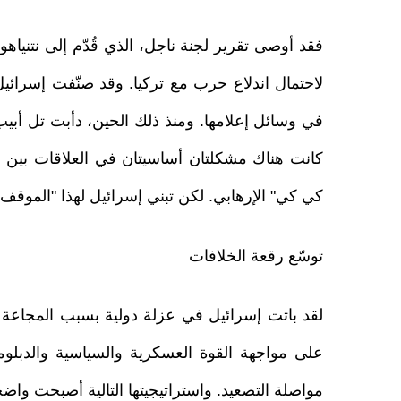
فقد أوصى تقرير لجنة ناجل، الذي قُدّم إلى نتنياه
لاحتمال اندلاع حرب مع تركيا. وقد صنّفت إسرائيل 
في وسائل إعلامها. ومنذ ذلك الحين، دأبت تل أبي
كانت هناك مشكلتان أساسيتان في العلاقات بين ال
كي كي" الإرهابي. لكن تبني إسرائيل لهذا "الموقف 
توسّع رقعة الخلافات
لقد باتت إسرائيل في عزلة دولية بسبب المجاعة وال
على مواجهة القوة العسكرية والسياسية والدبلوما
مواصلة التصعيد. واستراتيجيتها التالية أصبحت واض