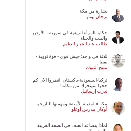
بشارة من مكة
برجان توتار
حكاية المرأة الريفية في سورية... الأرض
والبيت والحياة
طالب عبد الجبار الدغيم
ثلاثة في واحد: جيش قوي - قوة نووية -
نفط
مليح ألتنوك
تركيا-السعودية-باكستان: انظروا الآن كم
حجرا سيتحرك من مكانه!
ندرت إرسانيل
مكة «المدينة الآمنة» ومهمتها التاريخية
أوكان مدرس أوغلو
لماذا يتصاعد العنف في الضفة الغربية
والقدس؟