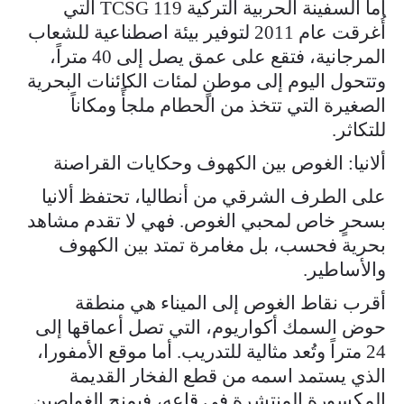
أما السفينة الحربية التركية TCSG 119 التي
أُغرقت عام 2011 لتوفير بيئة اصطناعية للشعاب
المرجانية، فتقع على عمق يصل إلى 40 متراً،
وتتحول اليوم إلى موطنٍ لمئات الكائنات البحرية
الصغيرة التي تتخذ من الحطام ملجأً ومكاناً
للتكاثر.
ألانيا: الغوص بين الكهوف وحكايات القراصنة
على الطرف الشرقي من أنطاليا، تحتفظ ألانيا
بسحرٍ خاص لمحبي الغوص. فهي لا تقدم مشاهد
بحرية فحسب، بل مغامرة تمتد بين الكهوف
والأساطير.
أقرب نقاط الغوص إلى الميناء هي منطقة
حوض السمك أكواريوم، التي تصل أعماقها إلى
24 متراً وتُعد مثالية للتدريب. أما موقع الأمفورا،
الذي يستمد اسمه من قطع الفخار القديمة
المكسورة المنتشرة في قاعه، فيمنح الغواصين