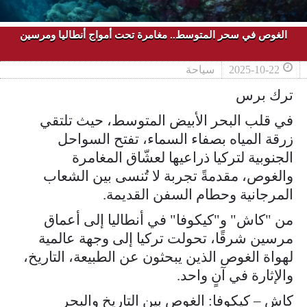
الغوص في سحر المتوسط.. مغامرة تحت أمواج أنطاليا ومرسين
2025-10-22
سياحة
ترك برس
في قلب البحر الأبيض المتوسط، حيث تلتقي
زرقة المياه بصفاء السماء، تفتح السواحل
الجنوبية لتركيا ذراعيها لعشّاق المغامرة
والغوص، مقدمةً تجربة لا تُنسى بين الشعاب
المرجانية وحطام السفن القديمة.
من "كاش" و"كيكوفا" في أنطاليا إلى أعماق
مرسين شرقًا، تحولت تركيا إلى وجهة عالمية
لهواة الغوص الذين يبحثون عن الطبيعة، التاريخ،
والإثارة في آنٍ واحد.
كاش – كيكوفا: الغوص بين التاريخ والبحر