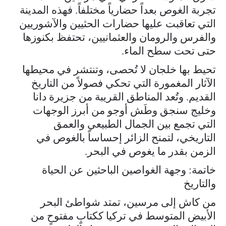
تجربة الغوص بعداً حضارياً مختلفاً. فهذه المدينة
التي تعاقبت عليها حضارات الحثيين والآشوريين
والفرس والرومان والعثمانيين، تحتفظ بكنوزها
حتى تحت سطح الماء.
تحيط بها خلجان لا تُحصى، وتنتشر في محيطها
الآثار المغمورة التي تحكي فصولاً من التاريخ
القديم. وتُعد المناطق القريبة من جزيرة دانا
وخليج سنجق وطَش أوجو من أبرز الوجهات
التي تجمع بين الجمال الطبيعي والعمق
التاريخي، لتمنح الزائر إحساساً بالغوص في
الزمن بقدر ما يغوص في البحر.
خاتمة: وجهة الغواصين الباحثين عن الحياة
والتاريخ
من كاش إلى مرسين، تمتد شواطئ البحر
الأبيض المتوسط في تركيا ككتابٍ مفتوحٍ من