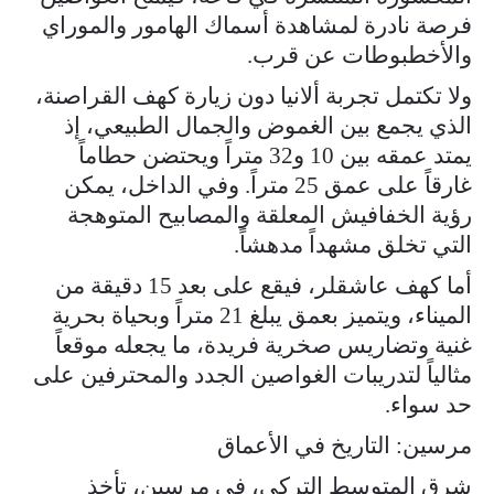
فرصة نادرة لمشاهدة أسماك الهامور والموراي
والأخطبوطات عن قرب.
ولا تكتمل تجربة ألانيا دون زيارة كهف القراصنة،
الذي يجمع بين الغموض والجمال الطبيعي، إذ
يمتد عمقه بين 10 و32 متراً ويحتضن حطاماً
غارقاً على عمق 25 متراً. وفي الداخل، يمكن
رؤية الخفافيش المعلقة والمصابيح المتوهجة
التي تخلق مشهداً مدهشاً.
أما كهف عاشقلر، فيقع على بعد 15 دقيقة من
الميناء، ويتميز بعمق يبلغ 21 متراً وبحياة بحرية
غنية وتضاريس صخرية فريدة، ما يجعله موقعاً
مثالياً لتدريبات الغواصين الجدد والمحترفين على
حد سواء.
مرسين: التاريخ في الأعماق
شرق المتوسط التركي، في مرسين، تأخذ