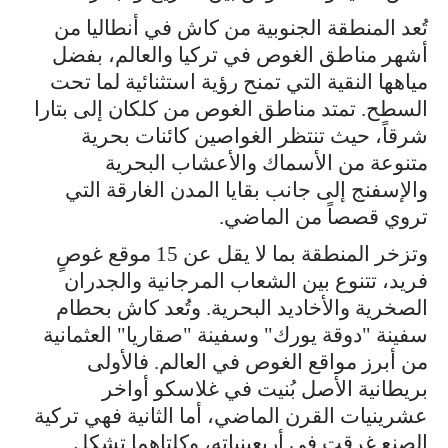
تُعد المنطقة الجنوبية من كاش في أنطاليا من
أشهر مناطق الغوص في تركيا والعالم، بفضل
مياهها النقية التي تمنح رؤية استثنائية لما تحت
السطح. تمتد مناطق الغوص من كلكان إلى بتارا
شرقاً، حيث تنتظر الغواصين كائنات بحرية
متنوعة من الأسماك والأعشاب البحرية
والإسفنج إلى جانب بقايا المدن الغارقة التي
تروي قصصاً من الماضي.
وتزخر المنطقة بما لا يقل عن 15 موقع غوصٍ
فريد، تتنوع بين الشعاب المرجانية والجدران
الصخرية والأخاديد البحرية. وتُعد كاش بحطام
سفينة "دوقة يورك" وسفينة "صقاريا" العثمانية
من أبرز مواقع الغوص في العالم. فالأولى
بريطانية الأصل بُنيت في غلاسكو أواخر
عشرينيات القرن الماضي، أما الثانية فهي تركية
الصنع غرقت في أربعينياته، وكلتاهما تشكل