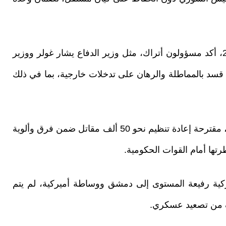
مع انتهاء المهلة في 31 ديسمبر/ كانون الأول 2025، أكد مسؤولون أتراك، مثل وزير الدفاع يشار غولر ووزير
ن قسد بالمماطلة والرهان على تدخلات خارجية، بما في ذلك
دمشق بدورها اتهمت قسد بعدم الجدية في التنفيذ، مقترحة إعادة تنظيم نحو 50 ألف مقاتل ضمن فرق وألوية
ا أمام القوات الحكومية.
تركية رفيعة المستوى إلى دمشق ووساطة أميركية، لم يتم