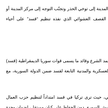
دينة إلى توخي الحذر وتجنّب التوجه إلى مركز المدينة أو
القصف العشوائي الذي نفذه تنظيم “قسد” على أحياء
لرئيس السوري أحمد الشرع وقائد ما يسمى قوات سوريا الديمقراطية (قسد)
سكرية والمدنية التابعة لقسد ضمن الدولة السورية، مع
ي، حيث ترى تركيا في قسد امتداداً لتنظيم حزب العمال
لجيش السوري دون الحفاظ على كيان مستقل، لضمان وحدة