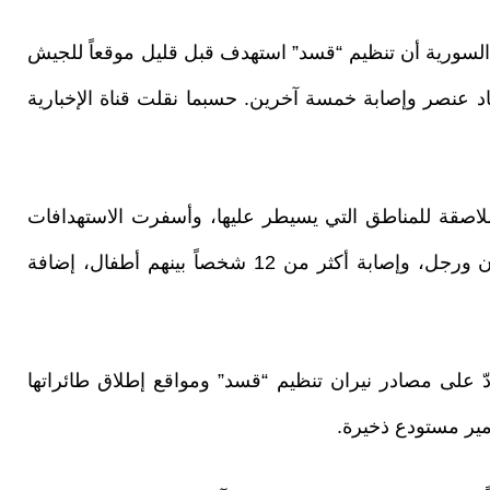
 السورية أن تنظيم “قسد” استهدف قبل قليل موقعاً للجيش
عنصر وإصابة خمسة آخرين. حسبما نقلت قناة الإخبارية
لاصقة للمناطق التي يسيطر عليها، وأسفرت الاستهدافات
المستمرة عن استشهاد ثلاثة مدنيين، بينهم امرأتان ورجل، وإصابة أكثر من 12 شخصاً بينهم أطفال، إضافة
دّ على مصادر نيران تنظيم “قسد” ومواقع إطلاق طائراتها
مير مستودع ذخيرة.