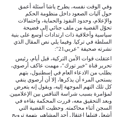
وفي الوقت نفسه، يطرح ياشا أسئلة أعمق
حول آليات الصعود داخل منظومة الحكم
والإعلام، وحدود النفوذ والحماية، واحتمالات
تحوّل القضية من ملف جنائي إلى فضيحة
سياسية وأخلاقية ذات ارتدادات أوسع على بنية
السلطة في تركيا. وفيما يلي نص المقال الذي
نشرته صحيفة "عربي21":
اعتقلت قوات الأمن التركية، قبل أيام، رئيس
تحرير قناة "خبر تورك"، مهمت عاكف أرصوي،
بطلب من الادعاء العام في إسطنبول، بتهم
يستحي المرء أن يذكرها، إلا أن أرصوي ينفي
كل تلك التهم الموجهة إليه، ويقول إنه يتعرض
لمؤامرة بسبب شراسة التنافس بين الإعلاميين.
وبعد التحقيق معه، قررت المحكمة بقاءه في
السجن أثناء محاكمته. وحظيت القضية التي
أشعل فتيلها اعتقال أحد المشاهير بتهمة ترويج