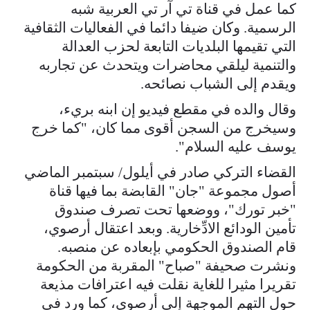
كما عمل في قناة تي آر تي العربية شبه
الرسمية. وكان ضيفا دائما في الفعاليات الثقافية
التي تقيمها البلديات التابعة لحزب العدالة
والتنمية ليلقي محاضرات ويتحدث عن تجاربه
ويقدم إلى الشباب نصائحه.
وقال والده في مقطع فيديو إن ابنه بريء،
وسيخرج من السجن أقوى مما كان، "كما خرج
يوسف عليه السلام".
القضاء التركي صادر في أيلول/ سبتمبر الماضي
أصول مجموعة "جان" القابضة بما فيها قناة
"خبر تورك"، ووضعها تحت تصرف صندوق
تأمين الودائع الادِّخارية. وبعد اعتقال أرصوي،
قام الصندوق الحكومي بإبعاده عن منصبه.
ونشرت صحيفة "صباح" المقربة من الحكومة
تقريرا مثيرا للغاية نقلت فيه اعترافات مذيعة
حول التهم الموجهة إلى أرصوي، كما ورد في