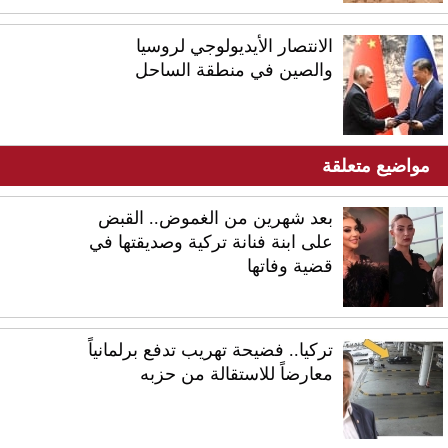
الانتصار الأيديولوجي لروسيا
والصين في منطقة الساحل
مواضيع متعلقة
بعد شهرين من الغموض.. القبض
على ابنة فنانة تركية وصديقتها في
قضية وفاتها
تركيا.. فضيحة تهريب تدفع برلمانياً
معارضاً للاستقالة من حزبه