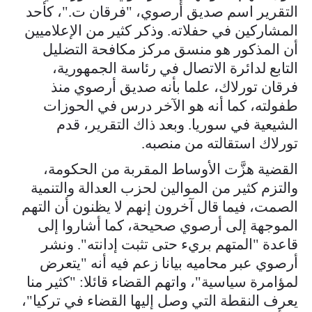
التقرير اسم صديق أرصوي، "فرقان ت."، كأحد
المشاركين في حفلاته. وذكر كثير من الإعلاميين
أن المذكور هو منسق مركز مكافحة التضليل
التابع لدائرة الاتصال في رئاسة الجمهورية،
فرقان تورلاك، علما بأنه صديق أرصوي منذ
طفولته، كما أنه هو الآخر درس في الحوزات
الشيعية في سوريا. وبعد ذاك التقرير، قدم
تورلاك استقالته من منصبه.
القضية هزَّت الأوساط المقربة من الحكومة،
والتزم كثير من الموالين لحزب العدالة والتنمية
الصمت، فيما قال آخرون إنهم لا يظنون أن التهم
الموجهة إلى أرصوي صحيحة، كما أشاروا إلى
قاعدة "المتهم بريء حتى تثبت إدانته". ونشر
أرصوي عبر محاميه بيانا زعم فيه أنه "يتعرض
لمؤامرة سياسية"، واتهم القضاء قائلا: "كثير منا
يعرف النقطة التي وصل إليها القضاء في تركيا"،