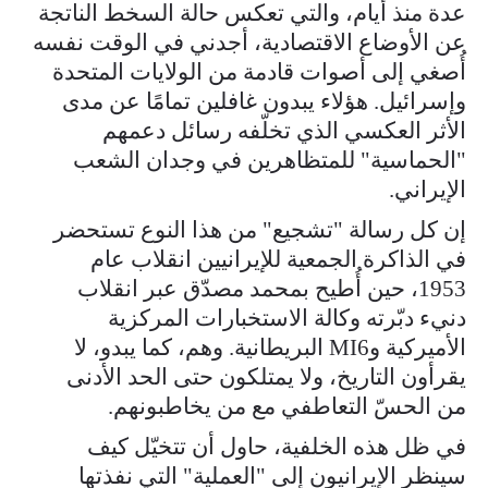
عدة منذ أيام، والتي تعكس حالة السخط الناتجة
عن الأوضاع الاقتصادية، أجدني في الوقت نفسه
أُصغي إلى أصوات قادمة من الولايات المتحدة
وإسرائيل. هؤلاء يبدون غافلين تمامًا عن مدى
الأثر العكسي الذي تخلّفه رسائل دعمهم
"الحماسية" للمتظاهرين في وجدان الشعب
الإيراني.
إن كل رسالة "تشجيع" من هذا النوع تستحضر
في الذاكرة الجمعية للإيرانيين انقلاب عام
1953، حين أُطيح بمحمد مصدّق عبر انقلاب
دنيء دبّرته وكالة الاستخبارات المركزية
الأميركية وMI6 البريطانية. وهم، كما يبدو، لا
يقرأون التاريخ، ولا يمتلكون حتى الحد الأدنى
من الحسّ التعاطفي مع من يخاطبونهم.
في ظل هذه الخلفية، حاول أن تتخيّل كيف
سينظر الإيرانيون إلى "العملية" التي نفذتها