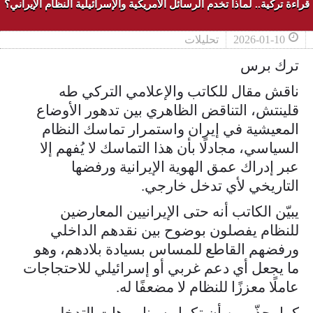
قراءة تركية.. لماذا تخدم الرسائل الأمريكية والإسرائيلية النظام الإيراني؟
2026-01-10
تحليلات
ترك برس
ناقش مقال للكاتب والإعلامي التركي طه
قلينتش، التناقض الظاهري بين تدهور الأوضاع
المعيشية في إيران واستمرار تماسك النظام
السياسي، مجادلًا بأن هذا التماسك لا يُفهم إلا
عبر إدراك عمق الهوية الإيرانية ورفضها
التاريخي لأي تدخل خارجي.
يبيّن الكاتب أنه حتى الإيرانيين المعارضين
للنظام يفصلون بوضوح بين نقدهم الداخلي
ورفضهم القاطع للمساس بسيادة بلادهم، وهو
ما يجعل أي دعم غربي أو إسرائيلي للاحتجاجات
عاملًا معززًا للنظام لا مضعفًا له.
كما يحذّر من أن تكرار سيناريوهات التدخل،