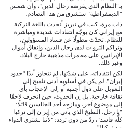
بـ"النظام الذي يفرضه رجال الدين"، وأن شمس
"الديمقراطية" ستشرق من هذا التصادم.
ذات مرة، كنت في تبريز أتحدث باللغة التركية
مع إيراني كان يوجّه انتقادات شديدة ومباشرة
للنظام. تحدّث مطولًا عن فساد المسؤولين،
وتراكم الثروات لدى رجال الدين، وإنفاق أموال
الإيرانيين على مغامرات مذهبية خارج البلاد،
وغير ذلك.
لكن انتقاداته، على شدّتها، لم تتجاوز أبدًا "حدود
إيران". لم يكن في أسلوبه أدنى تلميح إلى
التعويل على دول أجنبية أو إلى الإعجاب بأي
ثقافة خارجية. بل إن الحديث، حين انحرف لاحقًا
إلى موضوع آخر، ومازحه أحد الجالسين قائلًا:
"يا رجل، البطيخ الذي يأتي من إيران إلى تركيا
كلّه فاسد"، ردّ من دون تردد: "لأننا نشتري الدواء
من تركيا!"