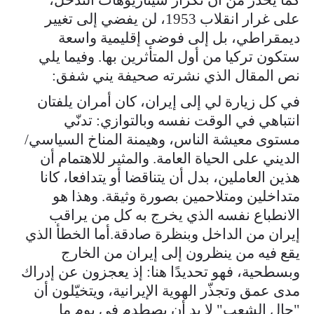
على غرار انقلاب 1953، لن يفضي إلى تغيير
ديمقراطي، بل إلى فوضى إقليمية واسعة
ستكون تركيا من أول المتأثرين بها. وفيما يلي
نص المقال الذي نشرته صحيفة يني شفق:
في كل زيارة لي إلى إيران، كان أمران يلفتان
انتباهي في الوقت نفسه وبالتوازي: تدنّي
مستوى معيشة الناس، وهيمنة المناخ السياسي/
الديني على الحياة العامة. والمثير للاهتمام أن
هذين العاملين، بدل أن يتناقضا أو يتدافعا، كانا
متداخلين ومتلاحمين بصورة وثيقة. وهذا هو
الانطباع نفسه الذي يخرج به كل من يراقب
إيران من الداخل وبنظرة صادقة.أما الخطأ الذي
يقع فيه من ينظرون إلى إيران من الخارج
وبسطحية، فهو تحديدًا هنا: إذ يعجزون عن إدراك
مدى عمق وتجذّر الهوية الإيرانية، ويتخيّلون أن
"حال الشعب" لا بد أن يصطدم في يوم ما