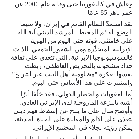
وعاش في كاليفورنيا حتى وفاته عام 2006 عن
عمر ناهز 85 عامًا.
لقد استمدّ النظام القائم في إيران، ولا سيما
الوضع القائم المحيط بالمرشد الديني آية الله
علي خامنئي، قوته حتى اليوم من الهوية
الإيرانية المتجذّرة ومن الشعور الجمعي بالذات.
فالسوسيولوجيا الإيرانية، التي تتغذى على ثقافة
حداد مشحونة بالتحريض العاطفي، ربطت
نفسها بفكرة "مظلومية أهل البيت عبر التاريخ"،
واستمرت على هذا الأساس حتى اليوم.
أما العقوبات والحصار الدولي، فقد خلّفا أثرًا
أشبه بالنزعة المازوخية لدى الإيراني العادي.
وأوضح مثال على ما ينتج عن إسقاط فهم ديني
يتغذى على الألم والمعاناة على الحياة الحديثة،
يمكن رؤيته بجلاء في المجتمع الإيراني.
من الصعب التنبؤ إلى أي مدى يمكن لهذا الوضع