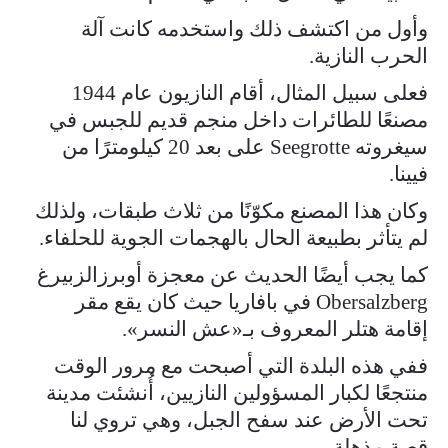
وأول من اكتشف ذلك واستخدمه كانت آلة
الحرب النازية.
فعلى سبيل المثال، أقام النازيون عام 1944
مصنعًا للطائرات داخل منجم قديم للجبس في
سيغروته Seegrotte على بعد 20 كيلومترًا من
فيينا.
وكان هذا المصنع مكوّنًا من ثلاث طبقات، ولذلك
لم يتأثر بطبيعة الحال بالهجمات الجوية للحلفاء.
كما يجب أيضًا الحديث عن معجزة أوبرزالزبيرغ
Obersalzberg في بافاريا حيث كان يقع مقر
إقامة هتلر المعروف بـ«عش النسر».
ففي هذه البلدة التي أصبحت مع مرور الوقت
منتجعًا لكبار المسؤولين النازيين، أُنشئت مدينة
تحت الأرض عند سفح الجبل، وهي تروي لنا
قصة مذهلة.