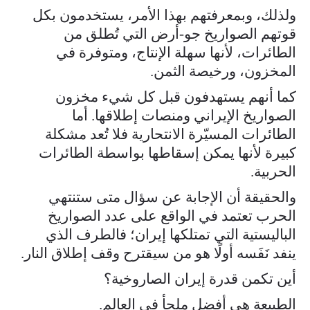
ولذلك، وبمعرفتهم بهذا الأمر، يستخدمون بكل
قوتهم الصواريخ جو-أرض التي تُطلق من
الطائرات، لأنها سهلة الإنتاج، ومتوفرة في
المخزون، ورخيصة الثمن.
كما أنهم يستهدفون قبل كل شيء مخزون
الصواريخ الإيراني ومنصات إطلاقها. أما
الطائرات المسيّرة الانتحارية فلا تُعد مشكلة
كبيرة لأنها يمكن إسقاطها بواسطة الطائرات
الحربية.
والحقيقة أن الإجابة عن سؤال متى ستنتهي
الحرب تعتمد في الواقع على عدد الصواريخ
الباليستية التي تمتلكها إيران؛ فالطرف الذي
ينفد نَفَسه أولًا هو من سيقترح وقف إطلاق النار.
أين تكمن قدرة إيران الصاروخية؟
الطبيعة هي أفضل ملجأ في العالم.