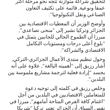
لتحقيق شراكة متوازنة تتجه نحو مرحلة أكثر
عمقا ونوعية, قائمة على تكثيف التعاون
الصناعي ونقل التكنولوجيا".
وأوضح الوزير أن المعطيات الاقتصادية بين
الجزائر وتركيا تشير إلى "منحى تصاعدي",
مبرزا أن الطموح الحالي للجانبين يتمثل في
"بلوغ أعلى درجات ومستويات التكامل
الاقتصادي والشراكة".
وحول تنظيم منتدى الأعمال الجزائري-التركي,
أشار رزيق إلى "أهميته البالغة", علاوة على أنه
يجسد "إرادة فعلية لترجمة مشاريع ملموسة بين
البلدين".
وخلص رزيق في كلمته إلى توجيه دعوة
للمتعاملين الاقتصاديين في البلدين من أجل
"اغتنام كافة الفرص المتاحة أمامهم", مبرزا في
نفس السياق أن الجزائر تعتبر تركيا "شريكا