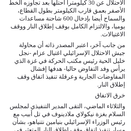
الاحتلال عن 30 كيلومترا احتلها بعد تجاوزه الخط
الأصفر بعمق قارب الكيلومتر بطول القطاع،
والسماح أيضا بإدخال 600 شاحنة مساعدات
يوميا، والالتزام الكامل بوقف إطلاق النار ووقف
الاغتيالات.
من جانب آخر، اعتبر المصدر ذاته أن محاولة
جيش الاحتلال الإسرائيلي اغتيال عزام -نجل
خليل الحية رئيس مكتب الحركة في غزة الذي
يرأس وفد التفاوض حاليا- هدفها إفشال
المفاوضات الجارية وعرقلة تنفيذ اتفاق وقف
إطلاق النار.
خرق الاتفاق
والثلاثاء الماضي، التقى المدير التنفيذي لمجلس
السلام بغزة نيكولاي ملادينوف في تل أبيب مع
رئيس الوزراء الإسرائيلي بنيامين نتنياهو، بشأن
مسار تنفيذ اتفاق وقف إطلاق النار المتعثر في