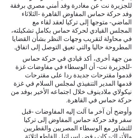
للجزيرة نت عن مغادرة وفد أمني مصري برفقة
وفد حركة حماس المفاوض القاهرة -الثلاثاء
الماضي- متوجها إلى تركيا لعقد لقاء مع
المجلس القيادي لحركة حماس بكامل تشكيلته،
في محاولة لتقريب وجهات النظر بشأن القضايا
المطروحة حاليا والتي تعيق التوصل إلى اتفاق.
من جهة أخرى، أكد قيادي في حركة حماس
-للجزيرة نت- أن الوسطاء في مفاوضات غزة
قدموا مقترحات جديدة ردا على مقترحات
قدمها المدير التنفيذي لمجلس السلام في غزة
نيكولاي ملادينوف خلال اجتماعه الأخير بوفد من
حركة حماس في القاهرة.
وأوضح أن آخر ما آلت إليه المفاوضات -قبل
سفر وفد حركة حماس المفاوض إلى تركيا
للتشاور مع الوسطاء المصريين والقطريين
والأتراك- كان رفض إسرائيل القاطع لثلاثة