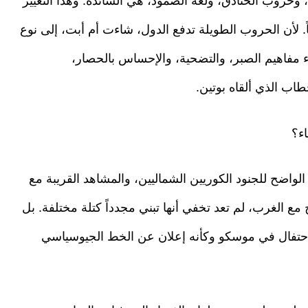
وحروب الخنادق، ولغة الصمود، هي السائدة. وهذا التغيير
اً. لأن الحروب الطويلة تدفع الدول، شاءت أم أبت، إلى نوع
اء مفاهيم الصبر، والتضحية، والإحساس بالحصار،
طاب الذي ألقاه بوتين.
اء؟
الواضح للجنود الكوريين الشماليين، والمشاهد القريبة مع
 مع الغرب، لم تعد تخفي أنها تبني مجدداً كتلة مختلفة. بل
لاحتفال في موسكو وكأنه إعلان عن الخط الجيوسياسي