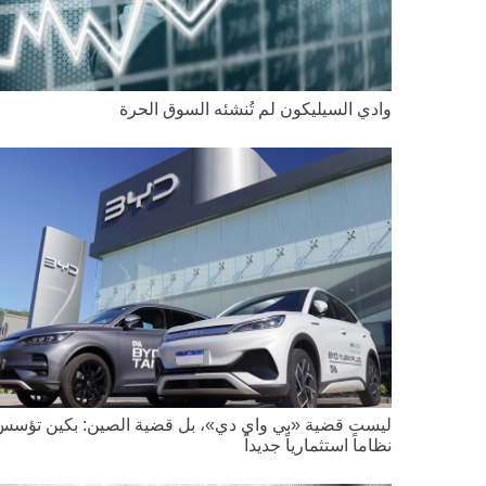
وادي السيليكون لم تُنشئه السوق الحرة
ليست قضية «بي واي دي»، بل قضية الصين: بكين تؤسس
نظاماً استثمارياً جديداً