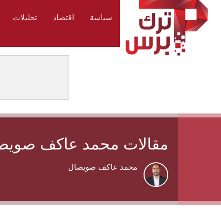
سياسة
اقتصاد
تحليلات
مقالات محمد عاكف صويص
محمد عاكف صويصال