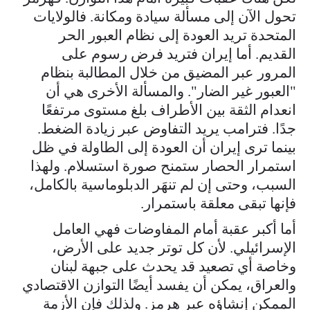
تحول الآن إلى مسألة سيادة ومكانة. فالولايات
المتحدة تريد العودة إلى نظام العبور الحر
القديم. أما إيران فتريد فرض رسوم على
المرور عبر المضيق من خلال المطالبة بنظام
"العبور غير الضار". والمسألة الأخرى هي أن
انعدام الثقة بين الأطراف بلغ مستوى مرتفعًا
جدًا. فترامب يريد التفاوض عبر زيادة الضغط.
بينما ترى إيران أن العودة إلى الطاولة في ظل
استمرار الحصار ستمنح صورة استسلام. ولهذا
السبب، وحتى إن لم تنهَر الدبلوماسية بالكامل،
فإنها تبقى معلقة باستمرار.
أما أكبر عقبة أمام المفاوضات فهي العامل
الإسرائيلي. لأن كل توتر جديد على الأرض،
وخاصة أي تصعيد قد يحدث على جبهة لبنان
والعراق، يمكن أن يفسد أيضًا التوازن الاقتصادي
الممكن إنشاؤه عبر هرمز. ولذلك فإن الأزمة