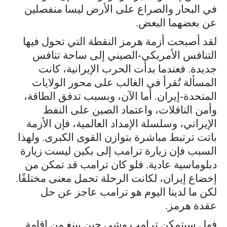
في البحار والصراع على الأرض ليسا منفصلين
عن بعضهما البعض.
لقد أصبحت أزمة هرمز النقطة التي تحول فيها
التنافس الأمريكي-الصيني إلى ساحة تنافس
جديدة. فعندما بدأت الحرب الإيرانية، كانت
المسألة تُقرأ في الغالب على محور الولايات
المتحدة-إيران. أما الآن، وبسبب تدفق الطاقة،
وأمن الناقلات، واعتماد الصين على النفط
الإيراني، وسلسلة الإمداد العالمية، فإن الأزمة
باتت ترتبط مباشرة بتوازن القوى الكبرى. ولهذا
السبب فإن زيارة ترامب إلى بكين ليست زيارة
دبلوماسية عادية. فلو كان ترامب قد تمكن من
إخضاع إيران، لكانت الرحلة تحمل معنى مختلفًا.
لكن ما لدينا اليوم هو ترامب عاجز عن حل
عقدة هرمز.
فهل سيتمكن ترامب وشي جين بينغ من إقامة