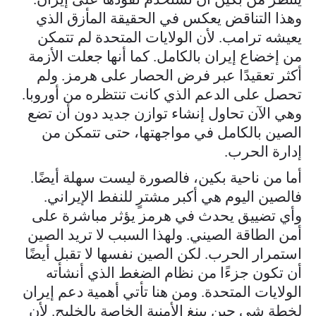
وهذا التناقض يعكس في الحقيقة المأزق الذي
يعيشه ترامب. لأن الولايات المتحدة لم تتمكن
من إخضاع إيران بالكامل. كما أنها جعلت الأزمة
أكثر تعقيدًا عبر فرض الحصار على هرمز. ولم
تحصل على الدعم الذي كانت تنتظره من أوروبا.
وهي الآن تحاول إنشاء توازن جديد دون أن تضع
الصين بالكامل في مواجهتها، حتى تتمكن من
إدارة الحرب.
أما من ناحية بكين، فالصورة ليست سهلة أيضًا.
فالصين اليوم هي أكبر مشترٍ للنفط الإيراني.
وأي تضييق يحدث في هرمز يؤثر مباشرة على
أمن الطاقة الصيني. ولهذا السبب لا تريد الصين
استمرار الحرب. لكن الصين نفسها لا تقبل أيضًا
أن تكون جزءًا من نظام الضغط الذي أنشأته
الولايات المتحدة. ومن هنا تأتي أهمية دعم إيران
لخطة شي جين بينغ الأمنية الخاصة بالخليج. لأن