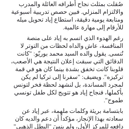
صُقلت بمثلث نجاح أطرافه العائلة والمدرب
والالتزام المنزلي. فبين حصص تدريبية أسبوعية
ومتابعة يومية دقيقة، استطاع إياد تحويل ميله
للأرقام إلى مهارة عالمية.
رغم الهدوء الذي اتسم به إياد على منصة
المنافسة، عاش والداه لحظات من التوتر لا
تُنسى. يقول والده السيد محمد بوريّو: "كانت
الدقائق التي سبقت إعلان النتيجة هي الأصعب،
قلوبنا كانت تخفق بشدة بينما كان هو في قمة
تركيزه". ويضيف: "سفرنا إلى تركيا لم يكن
لمجرد المساندة، بل لنشهد لحظة فخر لتونس
بأكملها، فنجاح إياد هو تتويج لكل طفل تونسي
طموح".
بابتسامة بريئة وكلمات ملهمة، عبر إياد عن
سعادته بهذا الإنجاز، مؤكداً أن دعم والديه كان
دافعه للمركز الأول، ولم ينسَ "البطل الذهبي"