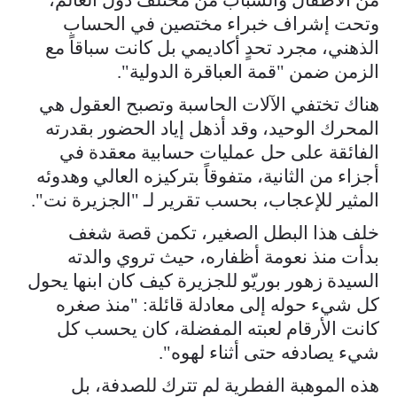
وتحت إشراف خبراء مختصين في الحساب
الذهني، مجرد تحدٍ أكاديمي بل كانت سباقاً مع
الزمن ضمن "قمة العباقرة الدولية".
هناك تختفي الآلات الحاسبة وتصبح العقول هي
المحرك الوحيد، وقد أذهل إياد الحضور بقدرته
الفائقة على حل عمليات حسابية معقدة في
أجزاء من الثانية، متفوقاً بتركيزه العالي وهدوئه
المثير للإعجاب، بحسب تقرير لـ "الجزيرة نت".
خلف هذا البطل الصغير، تكمن قصة شغف
بدأت منذ نعومة أظفاره، حيث تروي والدته
السيدة زهور بوريّو للجزيرة كيف كان ابنها يحول
كل شيء حوله إلى معادلة قائلة: "منذ صغره
كانت الأرقام لعبته المفضلة، كان يحسب كل
شيء يصادفه حتى أثناء لهوه".
هذه الموهبة الفطرية لم تترك للصدفة، بل