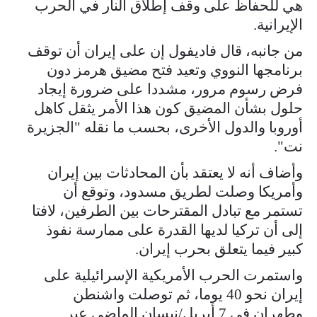
هي للحفاظ على وقف إطلاق النار في الحرب
الإيرانية.
من جانبه، قال فاديفول إن على إيران أن توقف
برنامجها النووي وتعيد فتح مضيق هرمز دون
فرض رسوم مرور، مشددا على ضرورة إيجاد
حلول بشأن المضيق كون هذا الأمر يثقل كاهل
أوروبا والدول الأخرى، بحسب ما نقله "الجزيرة
نت".
وأضاف أنه لا يعتقد بأن المحادثات بين إيران
وأمريكا وصلت لطريق مسدود، وتوقع أن
تستمر مع تبادل المقترحات بين الطرفين، لافتا
إلى أن تركيا لديها القدرة على ممارسة نفوذ
كبير فيما يتعلق بحرب إيران.
واستمرت الحرب الأمريكية الإسرائيلية على
إيران نحو 40 يوما، ثم توصلت واشنطن
وطهران في 7 أبريل/نيسان الماضي عبر