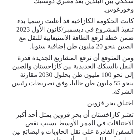
سككي بين البلدين بعد معبري دوستيك
وخورغوس.
كانت الحكومة الكازاخية قد أعلنت رسميا بدء
تنفيذ المشروع في ديسمبر/كانون الأول 2023
ضمن خطة لرفع الطاقة الاستيعابية للنقل مع
الصين بنحو 20 مليون طن إضافية سنويا.
ومن المتوقع أن ترفع المشاريع الجديدة قدرة
النقل بالسكك الحديدية بين كازاخستان والصين
إلى نحو 100 مليون طن بحلول 2030 مقارنة
بنحو 55 مليون طن حاليا، وفق تصريحات رئيس
الشركة.
اختناق بحر قزوين
تعتبر كازاخستان أن بحر قزوين يمثل أحد أكبر
الاختناقات في الممر الأوسط بسبب نقص
السفن القادرة على نقل الحاويات والبضائع بين
موانئ آسيا الوسطى وأذربيجان.