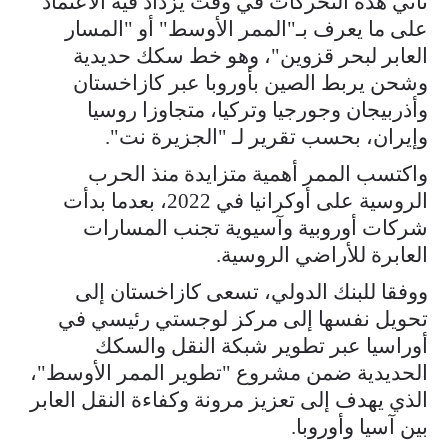
تأتي هذه التحركات في وقت يزداد فيه الاعتماد
على ما يعرف بـ"الممر الأوسط" أو "المسار
العابر لبحر قزوين"، وهو خط سكك حديدية
وشحن يربط الصين بأوروبا عبر كازاخستان
وأذربيجان وجورجيا وتركيا، متجاوزا روسيا
وإيران، بحسب تقرير لـ "الجزيرة نت".
واكتسب الممر أهمية متزايدة منذ الحرب
الروسية على أوكرانيا في 2022، بعدما بدأت
شركات أوروبية وآسيوية تجنب المسارات
العابرة للأراضي الروسية.
ووفقا للبنك الدولي، تسعى كازاخستان إلى
تحويل نفسها إلى مركز لوجستي رئيسي في
أوراسيا عبر تطوير شبكة النقل والسكك
الحديدية ضمن مشروع "تطوير الممر الأوسط"،
الذي يهدف إلى تعزيز مرونة وكفاءة النقل العابر
بين آسيا وأوروبا.