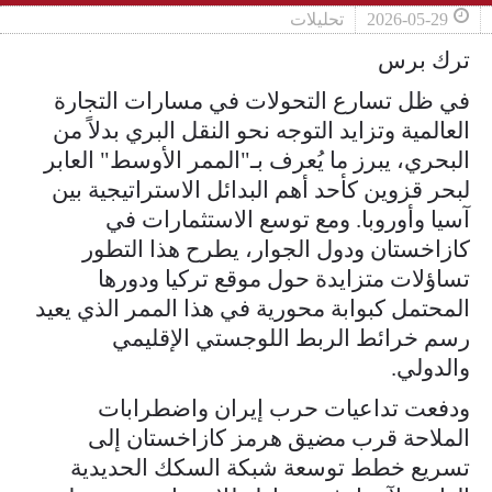
2026-05-29
تحليلات
ترك برس
في ظل تسارع التحولات في مسارات التجارة
العالمية وتزايد التوجه نحو النقل البري بدلاً من
البحري، يبرز ما يُعرف بـ"الممر الأوسط" العابر
لبحر قزوين كأحد أهم البدائل الاستراتيجية بين
آسيا وأوروبا. ومع توسع الاستثمارات في
كازاخستان ودول الجوار، يطرح هذا التطور
تساؤلات متزايدة حول موقع تركيا ودورها
المحتمل كبوابة محورية في هذا الممر الذي يعيد
رسم خرائط الربط اللوجستي الإقليمي
والدولي.
ودفعت تداعيات حرب إيران واضطرابات
الملاحة قرب مضيق هرمز كازاخستان إلى
تسريع خطط توسعة شبكة السكك الحديدية