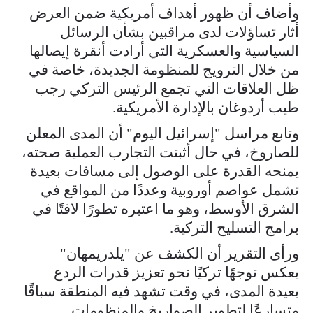
وأضاف أن ظهور أهداف أمريكية ضمن العرض
أثار تساؤلات لدى مراقبين بشأن الرسائل
السياسية والعسكرية التي أرادت أنقرة إيصالها
من خلال الترويج للمنظومة الجديدة، خاصة في
ظل العلاقات التي تجمع الرئيس التركي رجب
طيب أردوغان بالإدارة الأمريكية.
وتابع مراسل "إسرائيل اليوم" أن المدى المعلن
للصاروخ، في حال أثبتت التجارب العملية صحته،
يمنحه القدرة على الوصول إلى مسافات بعيدة
تشمل عواصم أوروبية وعددًا من المواقع في
الشرق الأوسط، وهو ما اعتبره تطورًا لافتًا في
برامج التسليح التركية.
ورأى التقرير أن الكشف عن "يلدريمهان"
يعكس توجهًا تركيًا نحو تعزيز قدرات الردع
بعيدة المدى، في وقت تشهد فيه المنطقة سباقًا
متسارعًا لتطوير الصواريخ والمنظومات