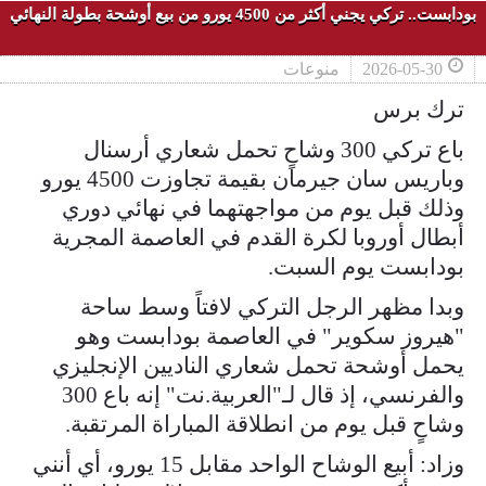
بودابست.. تركي يجني أكثر من 4500 يورو من بيع أوشحة بطولة النهائي
2026-05-30
منوعات
ترك برس
باع تركي 300 وشاحٍ تحمل شعاري أرسنال
وباريس سان جيرمان بقيمة تجاوزت 4500 يورو
وذلك قبل يوم من مواجهتهما في نهائي دوري
أبطال أوروبا لكرة القدم في العاصمة المجرية
بودابست يوم السبت.
وبدا مظهر الرجل التركي لافتاً وسط ساحة
"هيروز سكوير" في العاصمة بودابست وهو
يحمل أوشحة تحمل شعاري الناديين الإنجليزي
والفرنسي، إذ قال لـ"العربية.نت" إنه باع 300
وشاحٍ قبل يوم من انطلاقة المباراة المرتقبة.
وزاد: أبيع الوشاح الواحد مقابل 15 يورو، أي أنني