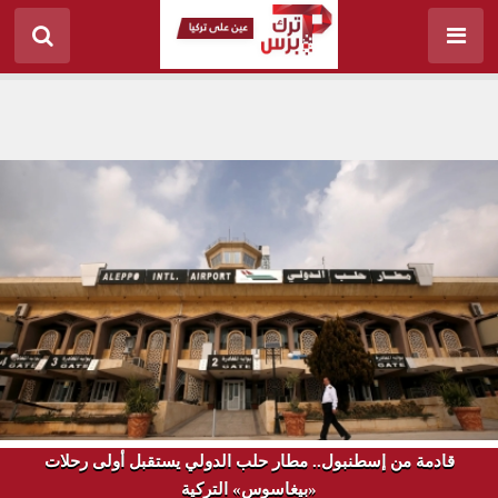
قادمة من إسطنبول.. مطار حلب الدولي يستقبل أولى رحلات
«بيغاسوس» التركية