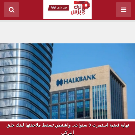
نهاية قضية استمرت 9 سنوات.. واشنطن تسقط ملاحقتها لبنك خلق
التركي