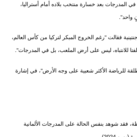
ي المدرجات بعد خسارة منتخب بلاده أمام أستراليا،
 واحد".
"تي واي سي سبورتس" (tycsports) الأرجنتينية فقالت "رغم الخروج المبكر لتركيا من كأس العالم،
فتا للانتباه، ليس على أرض الملعب، بل في المدرجات".
 للرياضة الأكثر شعبية على وجه الأرض"، في إشارة
ة، فقد شوهد بنفس الحالة على المدرجات الألمانية
رو 2024).