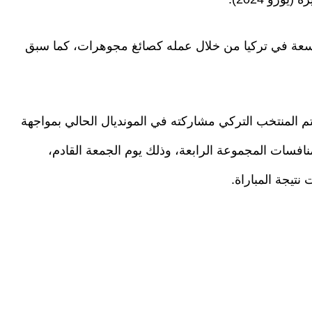
سعة في تركيا من خلال عمله كصائغ مجوهرات، كما سبق
رته أمام أستراليا 0-2 وباراغواي 0-1، يختتم المنتخب التركي مشاركته في المونديال الحالي بمواجهة
منافسات المجموعة الرابعة، وذلك يوم الجمعة القادم،
نتيجة المباراة.