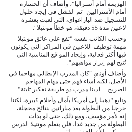
الهزيمة أمام أستراليا"، وأضاف أن الخسارة
أمام الأستراليين "ثم الفشل في إيجاد حلول
للتسجيل ضد الباراغواي، التي لعبت بعشرة
لاعبين مدة 55 دقيقة، هو خطأ مونتيلا".
وحسب الكاتب نفسه "تقع على عاتق مونتيلا
مهمة توظيف اللاعبين في المراكز التي يكونون
فيها أكثر فعالية، وإيجاد المواقع المناسبة التي
تُتيح لهم إبراز مواهبهم".
وأضاف أوناي "كان المدرب الإيطالي مهاجما في
الأصل، لكنه أساء فهم حتى مهام المهاجم
الصريح… لدينا مدرب ذو طريقة تفكير ثابتة".
وتابع "ذهبنا إلى أمريكا بآمال وأحلام كبيرة، لكننا
خرجنا من البطولة بعد مباراتين بنتائج مخجلة،
إنه لأمر مؤسف، ومع ذلك، حتى لو بدأت
البطولة من جديد غدا، فلن يتعلم مونتيلا الدرس
وسيكرر الأخطاء نفسها".