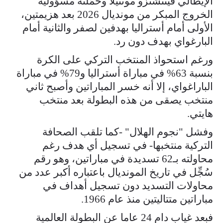
الإيطالي فينتشنزو مونتيلا وحمّلته مسؤولية
الخروج المبكر من مونديال 2026 بعد هزيمتين،
الأولى أمام أستراليا بهدفين لصفر والثانية أمام
البارغواي بهدف دون رد.
ورغم استحواذ المنتخب التركي على الكرة
بنسبة 63% في مباراة أستراليا و79% في مباراة
الباراغواي، إلا أنه خسر المباراتين وأصبح ثاني
منتخب يصقى من هذه البطولة بعد منتخب
هايتي.
وفشل "نجوم الهلال" -كما تلقب الصحافة
التركية منتخبها- في تسجيل أي هدف رغم
محاولته بـ62 تسديدة في مباراتين، وهو رقم
سُجِّل في تاريخ المونديال باعتباره أكبر عدد من
محاولات التسديد دون تسجيل أهداف في
مباراتين متتاليتين منذ عام 1966.
فبعد غياب دام 24 عاما عن البطولة العالمية