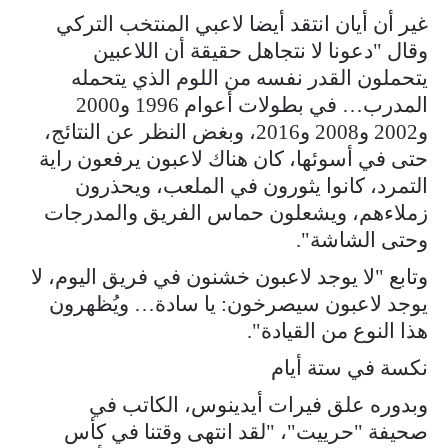
غير أن أيان انتقد أيضا لاعبي المنتخب التركي
وقال "دعونا لا نتجاهل حقيقة أن اللاعبين
يتحملون القدر نفسه من اللوم الذي يتحمله
المدرب… في بطولات أعوام 1996 و2000
و2002 و2008 و2016، وبغض النظر عن النتائج،
حتى في أسوئها، كان هناك لاعبون يرفعون راية
التمرد، كانوا يثورون في الملعب، ويحذرون
زملاءهم، ويشعلون حماس الفريق والمدرجات
وحتى الشاشة".
وتابع "لا يوجد لاعبون خشنون في فريق اليوم، لا
يوجد لاعبون سيصرخون: يا سادة… ويُظهرون
هذا النوع من القيادة".
نكسة في ستة أيام
وبدوره علق فيرات أيدينوس، الكاتب في
صحيفة "حرييت"، "لقد انتهى وقتنا في كأس