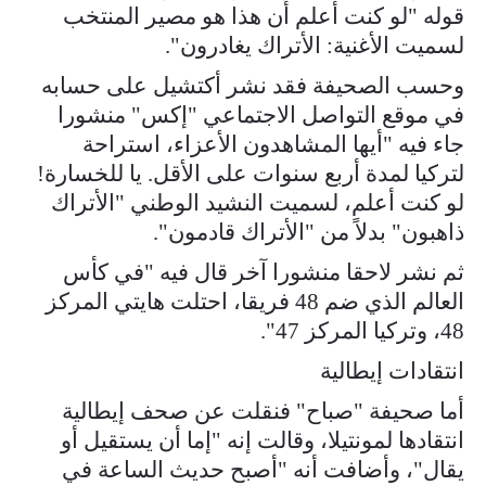
قوله "لو كنت أعلم أن هذا هو مصير المنتخب
لسميت الأغنية: الأتراك يغادرون".
وحسب الصحيفة فقد نشر أكتشيل على حسابه
في موقع التواصل الاجتماعي "إكس" منشورا
جاء فيه "أيها المشاهدون الأعزاء، استراحة
لتركيا لمدة أربع سنوات على الأقل. يا للخسارة!
لو كنت أعلم، لسميت النشيد الوطني "الأتراك
ذاهبون" بدلاً من "الأتراك قادمون".
ثم نشر لاحقا منشورا آخر قال فيه "في كأس
العالم الذي ضم 48 فريقا، احتلت هايتي المركز
48، وتركيا المركز 47".
انتقادات إيطالية
أما صحيفة "صباح" فنقلت عن صحف إيطالية
انتقادها لمونتيلا، وقالت إنه "إما أن يستقيل أو
يقال"، وأضافت أنه "أصبح حديث الساعة في