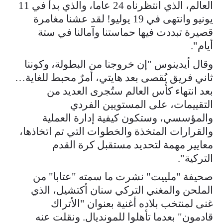
العالم، الذي انتظرناه 24 عاما، والذي بدأ في 11
يونيو وانتهى في 19 يوليو! لقد عشنا مغامرة
قصيرة تبددت فيها حماستنا وآمالنا في ستة
أيام".
وقال أيدينوس "إن خروجنا من البطولة، وكوننا
ثاني فريق يُقصى بعد هايتي، أمرٌ محبط للغاية…
بعد انتهاء كأس العالم ستُجرى العديد من
التقييمات، على المستويين الفردي
والمؤسسي، وستكون كيفية إدارة العملية
والقرارات المتخذة والخطوات التي تم اتخاذها،
معايير مهمة لتحديد مستقبل كرة القدم
التركية".
صحيفة "ملييت" نشرت ما سمته "عتابا" من
الملحن والمغني التركي سنان أكتشيل، الذي
غنى لمنتخب بلاده أغنية بعنوان "الأتراك
قادمون" بعدما تأهلوا للمونديال. ونقلت عنه