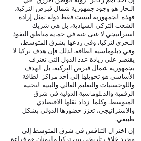
البحار هو وجود جمهورية شمال قبرص التركية.
فهذه الجمهورية ليست فقط دولة تمثل إرادة
الشعب التركي السيادية، بل هي شريك
استراتيجي لا غنى عنه في حماية مناطق النفوذ
البحري لتركيا، وفي ردعها بشرق المتوسط،
وفي دبلوماسية الطاقة. لذلك فإن هدف تركيا لا
يقتصر على زيادة عدد الدول التي تعترف
بجمهورية شمال قبرص التركية، بل الهدف
الأساسي هو تحويلها إلى أحد مراكز الطاقة
واللوجستيات والتعليم العالي والبنية التحتية
الرقمية والدبلوماسية الدولية في شرق
المتوسط. وكلما ازداد ثقلها الاقتصادي
والاستراتيجي، تعزز حضورها الدولي بشكل
طبيعي.
إن اختزال التنافس في شرق المتوسط إلى
مجرد خلاف تاريخي بين تركيا واليونان هو قراءة