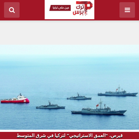
قبرص، “العمق الاستراتيجي” لتركيا في شرق المتوسط