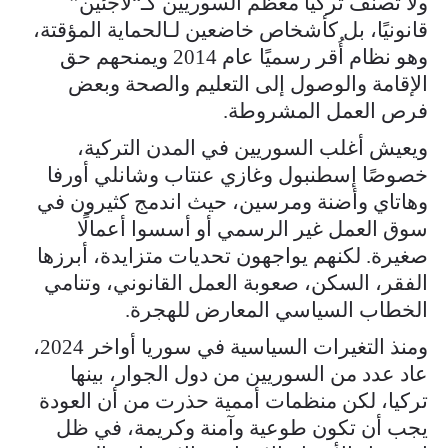
ولا تصنف تركيا معظم السوريين كـ“لاجئين”
قانونيًا، بل كأشخاص خاضعين لـالحماية المؤقتة،
وهو نظام أُقر رسميًا عام 2014 ويمنحهم حق
الإقامة والوصول إلى التعليم والصحة وبعض
فرص العمل المشروطة.
ويعيش أغلب السوريين في المدن التركية،
خصوصًا إسطنبول وغازي عنتاب وشانلي أورفا
وهاتاي وأضنة ومرسين، حيث اندمج كثيرون في
سوق العمل غير الرسمي أو أسسوا أعمالًا
صغيرة. لكنهم يواجهون تحديات متزايدة، أبرزها
الفقر، السكن، صعوبة العمل القانوني، وتنامي
الخطاب السياسي المعارض للهجرة.
ومنذ التغيرات السياسية في سوريا أواخر 2024،
عاد عدد من السوريين من دول الجوار، بينها
تركيا، لكن منظمات أممية حذرت من أن العودة
يجب أن تكون طوعية وآمنة وكريمة، في ظل