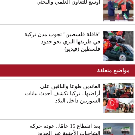
أوسع للتعاون العلمي والبحثي
"قافلة فلسطين" تجوب مدن تركية
في طريقها البري نحو حدود
فلسطين (فيديو)
مواضيع متعلقة
العائدين طوعا والباقين على
أراضيها.. تركيا تكشف أحدث بيانات
السوريين داخل البلاد
بعد انقطاع 15 عامًا.. عودة حركة
الشاحنات الأجنبية عبر الحدود