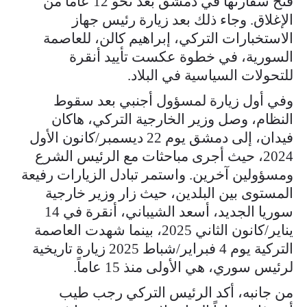
فتح سفارتها في دمشق بعد نحو 12 عاماً من
الإغلاق. وجاء ذلك بعد زيارة رئيس جهاز
الاستخبارات التركي، إبراهيم كالن، للعاصمة
السورية، في خطوة عكست تأييد أنقرة
للتحولات السياسية في البلاد.
وفي أول زيارة لمسؤول أجنبي بعد سقوط
النظام، وصل وزير الخارجية التركي، هاكان
فيدان، إلى دمشق يوم 22 ديسمبر/كانون الأول
2024، حيث أجرى مباحثات مع الرئيس الشرع
ومسؤولين آخرين. واستمر تبادل الزيارات رفيعة
المستوى بين البلدين، حيث زار وزير خارجية
سوريا الجديد، أسعد الشيباني، أنقرة في 14
يناير/كانون الثاني 2025، بينما شهدت العاصمة
التركية يوم 4 فبراير/شباط 2025 زيارة تاريخية
لرئيس سوري، هي الأولى منذ 15 عاماً.
من جانبه، أكد الرئيس التركي رجب طيب