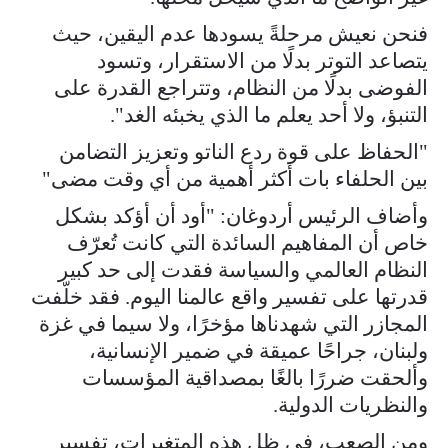
فنحن نعيش مرحلةً يسودها عدم اليقين، حيث
يتصاعد التوتر بدلًا من الاستقرار، وتسود
الفوضى بدلًا من النظام، وتتراجع القدرة على
التنبؤ، ولا أحد يعلم ما الذي يخبئه الغد".
"الحفاظ على قوة ردع الناتو وتعزيز التضامن
بين الحلفاء بات أكثر أهمية من أي وقت مضى"
وأضاف الرئيس أردوغان: "أود أن أؤكد بشكل
خاص أن المفاهيم السائدة التي كانت تُعرّف
النظام العالمي والسياسة فقدت إلى حد كبير
قدرتها على تفسير واقع عالمنا اليوم. فقد خلّفت
المجازر التي شهدناها مؤخرًا، ولا سيما في غزة
ولبنان، جراحًا عميقة في ضمير الإنسانية،
وألحقت ضررًا بالغًا بمصداقية المؤسسات
والنظريات الدولية.
ومن الصعب، في ظل هذه المتغيرات، تفسير