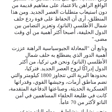
الواقع الراهن بالاعتماد على مفاهيم قديمة من
دون استيعاب متطلبات العصر الجديد. ومن هذا
المنطلق، أرى أن الحفاظ على قوة ردع حلف
شمال الأطلسي (الناتو)، وتعزيز التضامن بين
الدول الحليفة، أصبحا أكثر أهمية من أي وقت
مضى."
وتابع أن "المعادلة الجيوسياسية الراهنة عززت
أهمية الدور الذي يضطلع به حلف شمال
الأطلسي (الناتو). ونحن في تركيا، من أكثر
الدول إدراكًا لروح العصر الجديد. فتركيا،
بحدودها البرية التي تتجاوز 1800 كيلومتر والتي
تضم مناطق أزمات، وجيشها القوي، وقدراتها
العسكرية الحديثة، وصناعتها الدفاعية المتقدمة،
كانت في طليعة الحلفاء المساهمين في أمن
الناتو لأكثر من 70 عاماً.
ونحن نشارك بنشاط في مهام الناتو وندعم