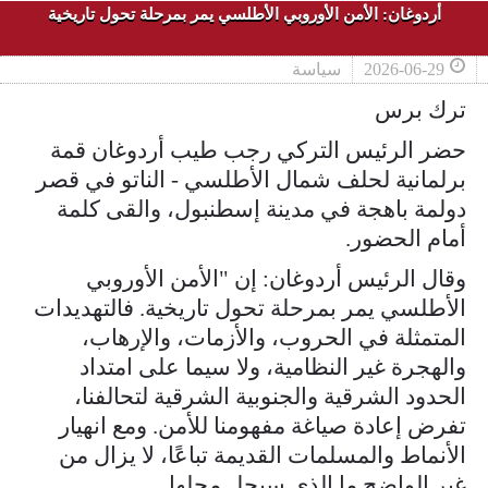
أردوغان: الأمن الأوروبي الأطلسي يمر بمرحلة تحول تاريخية
2026-06-29
سياسة
ترك برس
حضر الرئيس التركي رجب طيب أردوغان قمة
برلمانية لحلف شمال الأطلسي - الناتو في قصر
دولمة باهجة في مدينة إسطنبول، والقى كلمة
أمام الحضور.
وقال الرئيس أردوغان: إن "الأمن الأوروبي
الأطلسي يمر بمرحلة تحول تاريخية. فالتهديدات
المتمثلة في الحروب، والأزمات، والإرهاب،
والهجرة غير النظامية، ولا سيما على امتداد
الحدود الشرقية والجنوبية الشرقية لتحالفنا،
تفرض إعادة صياغة مفهومنا للأمن. ومع انهيار
الأنماط والمسلمات القديمة تباعًا، لا يزال من
غير الواضح ما الذي سيحل محلها.