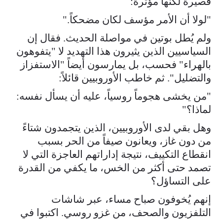
قصيرة لكنها مؤثرة:
"لولا أن الأمر مؤسف لكان مضحكاً."
ولم يُطل بوتين في مواصلة الحديث. فقال إن
السياسيين الذين يثيرون هذا التهديد لا "يتفوهون
بالهراء" فحسب، بل يمارسون أيضاً "الاستفزاز
والتضليل". ثم خاطب الأوروبيين قائلاً:
"من يخشى هجوماً روسياً، عليه أن يسأل نفسه:
لماذا؟"
وهل بقي لدى الأوروبيين، الذين يتجمدون شتاءً
من دون غاز، ويعانون صيفاً من الحر بسبب
انقطاع التكييف، نتيجة إداراتهم العاجزة التي لا
تصمد حتى أكثر من الخس، ما يكفي من القدرة
على التساؤل؟
إنهم يُخوفون صباح مساء، عبر شاشات
التلفزيون والصحف، من غزو روسي. اكتبوا في