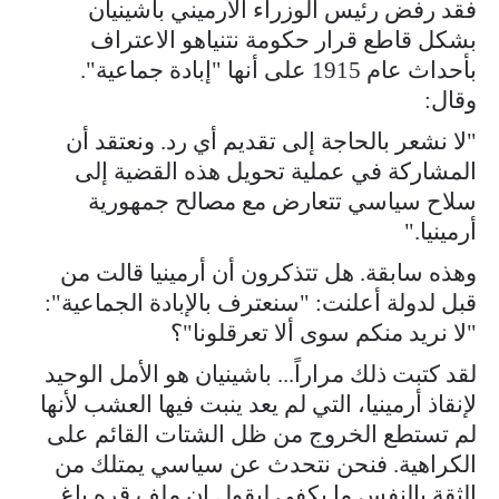
فقد رفض رئيس الوزراء الأرميني باشينيان
بشكل قاطع قرار حكومة نتنياهو الاعتراف
بأحداث عام 1915 على أنها "إبادة جماعية".
وقال:
"لا نشعر بالحاجة إلى تقديم أي رد. ونعتقد أن
المشاركة في عملية تحويل هذه القضية إلى
سلاح سياسي تتعارض مع مصالح جمهورية
أرمينيا."
وهذه سابقة. هل تتذكرون أن أرمينيا قالت من
قبل لدولة أعلنت: "سنعترف بالإبادة الجماعية":
"لا نريد منكم سوى ألا تعرقلونا"؟
لقد كتبت ذلك مراراً... باشينيان هو الأمل الوحيد
لإنقاذ أرمينيا، التي لم يعد ينبت فيها العشب لأنها
لم تستطع الخروج من ظل الشتات القائم على
الكراهية. فنحن نتحدث عن سياسي يمتلك من
الثقة بالنفس ما يكفي ليقول إن ملف قره باغ