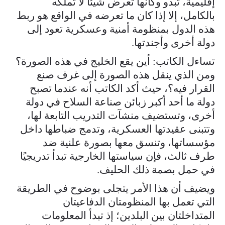
إقليمية، تبدو وكأنها تعرض شيئًا لا تملكه
بالكامل، إلا إذا كان ما تعرضه في الواقع هو ربط
هذه الدول بمنظومة أمنية وعسكرية تعود إلى
دولة أخرى وأجندتها.
تساءل الكاتب: أين يقع الخليج في هذه الصورة؟
ومن الذي ينقل هذه الصورة إلى غرف صنع
القرار فيه؟، حيث أكد الكاتب أنه عندما تصبح
دولة ما أحد أكبر زبائن صناعة السلاح في دولة
أخرى، وتستضيف منشآت التدريب التابعة لها،
وتتبنى عقيدتها العسكرية، وتدمج ضباطها داخل
مؤسساتها، وتنسق معها بصورة علنية ضد
طرف ثالث، فإن سياستها الخارجية تبدأ تدريجيًا
في حمل بصمة ذلك الحليف.
ويضيف أن هذا الأمر يتجلى بوضوح في الطريقة
التي تعمل بها المنظومتان الدفاعيتان
المتداخلتان بين البلدين؛ إذ تبدأ المعلومات