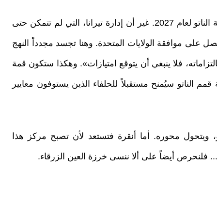
في البداية، كان اسم ألبانيا مطروحاً لاستضافة قمة الناتو لعام 2027. غير أن إدارة تيرانا، التي لم تتمكن حتى
ر الإنفاق الدفاعي البالغ 2%، لم تحصل على موافقة الولايات المتحدة. وهنا تجسد مجدداً النهج
لتزاماته، فلا ينبغي أن يتوقع امتيازات». وهكذا ستكون قمة
قمم الناتو سيُمنح مستقبلاً للحلفاء الذين يستوفون معايير
و، ويتحول محوره. أما أنقرة فتستعد لأن تصبح مركز هذا
.. فلنحرص أيضاً على ألا ننسى خرزة العين الزرقاء.