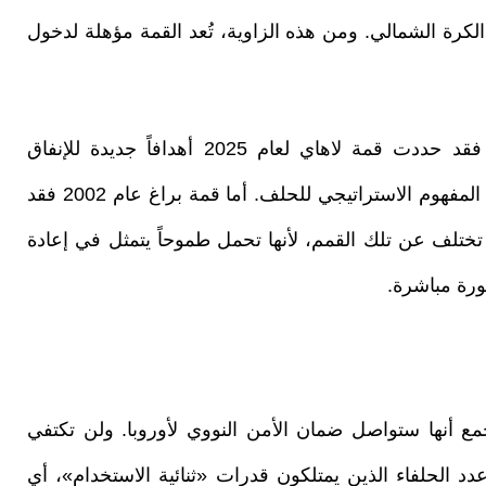
الكرة الشمالي. ومن هذه الزاوية، تُعد القمة مؤهلة لدخول
وبطبيعة الحال، شهد تاريخ الناتو قمماً مفصلية. فقد حددت قمة لاهاي لعام 2025 أهدافاً جديدة للإنفاق
الدفاعي. وفي قمة مدريد عام 2022 جرى تحديث المفهوم الاستراتيجي للحلف. أما قمة براغ عام 2002 فقد
تختلف عن تلك القمم، لأنها تحمل طموحاً يتمثل في إعادة
ورة مباشرة.
جمع أنها ستواصل ضمان الأمن النووي لأوروبا. ولن تكتفي
دد الحلفاء الذين يمتلكون قدرات «ثنائية الاستخدام»، أي