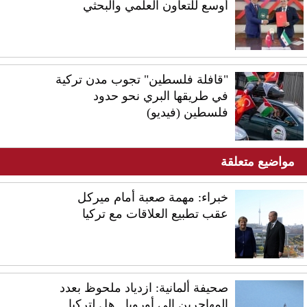
أوسع للتعاون العلمي والبحثي
"قافلة فلسطين" تجوب مدن تركية
في طريقها البري نحو حدود
فلسطين (فيديو)
مواضيع متعلقة
خبراء: مهمة صعبة أمام ميركل
عقب تطبيع العلاقات مع تركيا
صحيفة ألمانية: ازدياد ملحوظ بعدد
المهاجرين إلى أوروبا.. هل لتركيا