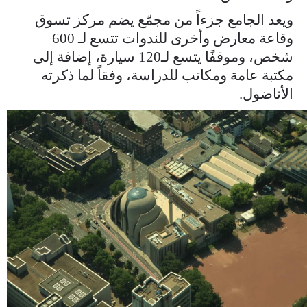
ويعد الجامع جزءاً من مجمّع يضم مركز تسوق
وقاعة معارض وأخرى للندوات تتسع لـ 600
شخص، وموقفًا يتسع لـ120 سيارة، إضافة إلى
مكتبة عامة ومكاتب للدراسة، وفقاً لما ذكرته
الأناضول.
doq6iizxuaaysqb.jpg