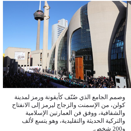
doroj8sxsaefkld.jpg
وصمم الجامع الذي صُنّف كأيقونة ورمز لمدينة
كولن، من الإسمنت والزجاج ليرمز إلى الانفتاح
والشفافية، ووفق فن العمارتين الإسلامية
والتركية الحديثة والتقليدية، وهو يتسع لألف
و200 شخص.