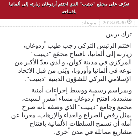
تعرّف على مجمّع "ديتيب" الذي اختتم أردوغان زيارته إلى ألمانيا
بافتتاحه
2018-09-30
منوعات
ترك برس
اختتم الرئيس التركي رجب طيب أردوغان،
زيارته إلى ألمانيا، بافتتاح مجمّع "ديتيب"
المركزي في مدينة كولن، والذي يعدّ الأكبر من
نوعه في ألمانيا وأوروبا، وبُني من قبل الاتحاد
الإسلامي التركي للشؤون الدينية "ديتيب".
وبمراسم رسمية ووسط إجراءات أمنية
مشددة، افتتح أردوغان مساء أمس السبت،
مجمع وجامع "ديتيب" الذي وصفه بأنه صرح
يمثل رفض الصراع والعداء والإرهاب، معربا عن
أمله أن تسمح السلطات الألمانية بافتتاح
مشاريع مماثلة في مدن أخرى.