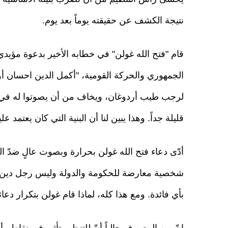
نتيجة الكشف عن حقيقته يوماً بعد يوم.
قام "فتح الله غولن" في خطابه الأخير بدعوة مؤ
الجمهوري والحركة القومية، "أكمل الدين احسان أ
لرجب طيب أردوغان، ويخاف من أن يصوتوا له في الان
قليلة جداً. وهذا يبين لنا أن البنية التي كان يعتمد عليه
أدّى دعاء فتح الله غولن بحرارة وبصوت عالٍ ضدّ ال
شخصية معارضة للحكومة والدولة وليس رجل دين. وتب
بأي فائدة. ومع هذا كله، لماذا قام غولن بتكرار دع