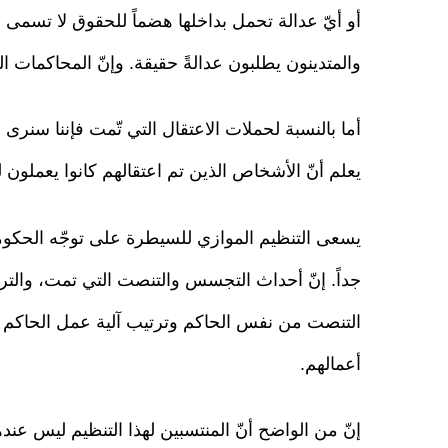
والمتدينون يطلبون عدالةً حقيقة. وإنّ المحاكمات ال
أما بالنسبة لحملات الاعتقال التي تّمت فإننا سنرى
يعلم أنّ الأشخاص الذين تم اعتقالهم كانوا يعملون لص
يسعى التنظيم الموازي للسيطرة على توجّه الحك
جداً. إنّ أحداث التجسس والتنصت التي تمت، والترتي
التنصت من نفس الحاكم وترتيب آلية عمل الحاكم 
أعمالهم.
إنّ من الواضح أنّ المنتسبين لهذا التنظيم ليس 