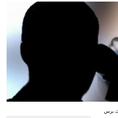
رك برس