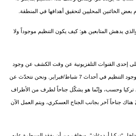
بعض الخائنين المحليين لتحقيق أهدافها في المنطقة.
الذي يدهش المتابعين هو: كيف يكون التنظيم موجوداً ولا
لى إحدى القنوات التلفزيونية عن وقت الكشف عن وجود
التنظيم الموازي في الوطن، فأجاب: "علمنا وأيقنّا بوجود التنظيم في أحداث 7 شباط/فبراير. ونحن نتحدّث عن
ي تركيا وحسب، وإنّما هو يشكّل جناحاً لطرف من الأطراف
 هناك جناحاً آخر بجانب الجناح العسكري، ويتم العمل الآن
اخل "تركيا أردوغان"، ويخاف من أن يفقد السيطرة عليه