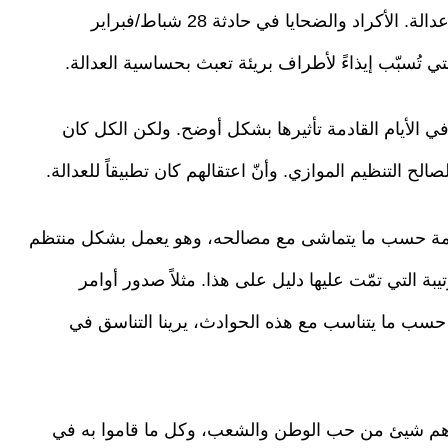
أو أيّ عدالة تحمل بداخلها هضماً للحقوق لا تسمى عدالة. الأكراد والضحايا في حادثة 28 شباط/فبراير
تي تُسبّب إيذاءً لأطراف بريئة تعبث بحساسية العدالة.
 في الأيام القادمة تأثيرها بشكل أوضح. ولكن الكل كان
الح التنظيم الموازي. وأنّ اعتقالهم كان تطبيقاً للعدالة.
ومة حسب ما يتماشى مع مصالحه، وهو يعمل بشكل منتظم
بة التي تمّت عليها دليل على هذا. مثلاً صدور أوامر
حسب ما يتناسب مع هذه الحوادث، يرينا التناسق في
عندهم شيئ من حب الوطن والشعب، وكل ما قاموا به في