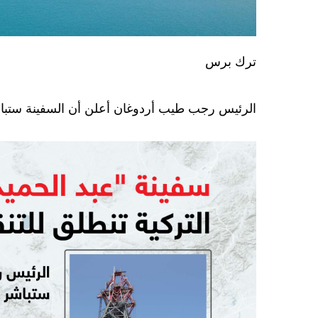
ترك برس
الرئيس رجب طيب أردوغان أعلن أن السفينة ستباشر مهامها في بئر 
d93649b5fbebd56fa40a37bc1602de4a.jpeg