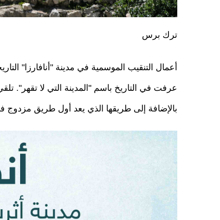
ترك برس
أعمال التنقيب الموسمية في مدينة "أنافارزا" التار
عرفت في التاريخ باسم "المدينة التي لا تقهر". تلقي
بالإضافة إلى طريقها الذي يعد أول طريق مزدوج في 
d9f2ac2017e6fe56cedde1d666a16761.jpeg