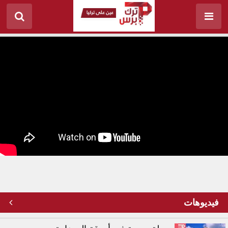
كباب تركي بالمتر.. تذوقه في إسطنبول
فيديوهات