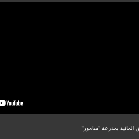
 المائية بمدرعة "سامور"