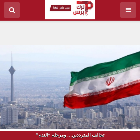
تحالف المترددين… ومرحلة “الندم”