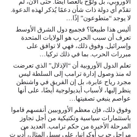
الأوروبي، بل ولوّح بالعصا أيضًا. حتى الآن، لم
تقدّم أي دولة ذات شأن دعمًا يُذكر لهذه الدعوة.
لا يوجد “متطوعون” إذًا…
أليس هذا طبيعيًا؟ فجميع دول الشرق الأوسط
تعرف أن سبب الحرب هو الولايات المتحدة
وإسرائيل. وفوق ذلك، فهي لا توافق على
مبررات الحرب. بما في ذلك تركيا…
تعلم الدول الأوروبية أن “الإذلال” الذي تعرضت
له منذ وصول إدارة ترامب إلى السلطة ليس
مجرد رياح عابرة، بل إن الفريق في واشنطن
ينظر إليها، لأسباب أيديولوجية أيضًا، على أنها
عواصم ينبغي تصفيتها…
وفوق ذلك، فإن معظم الأوروبيين أنفسهم قاموا
باستثمارات سياسية وتكتيكية من أجل تجاوز
المرحلة الأخيرة من حكم ترامب. العديد من
مراحل حرب أوكرانيا، على سبيل المثال، أُديرت