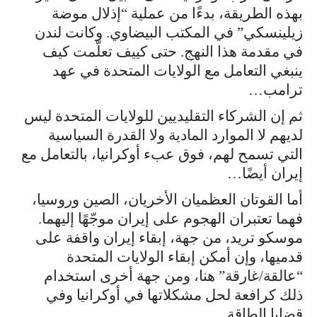
بهذه الطريقة، بدءًا من عملية “إذلال موضة
زيلينسكي” في المكتب البيضاوي. وكانت لندن
في مقدمة هذا النهج. حتى كييف تعلّمت كيف
ينبغي التعامل مع الولايات المتحدة في عهد
ترامب…
ثم إن الشركاء التقليديين للولايات المتحدة ليس
لديهم لا الموارد المادية ولا القدرة السياسية
التي تسمح لهم، فوق عبء أوكرانيا، بالتعامل مع
إيران أيضًا…
أما القوتان العظميان الأخريان، الصين وروسيا،
فهما تعتبران الهجوم على إيران موجّهًا إليهما.
موسكو تريد، من جهة، إبقاء إيران واقفة على
قدميها، وإن أمكن إبقاء الولايات المتحدة
“عالقة/غارقة” هنا، ومن جهة أخرى استخدام
ذلك كرافعة لحل مشكلاتها في أوكرانيا وفي
قضايا الطاقة…