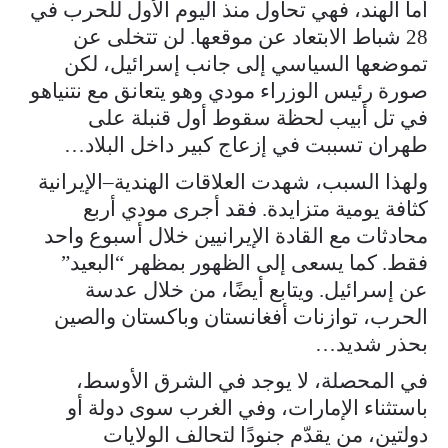
أما الهند، فهي تحاول منذ اليوم الأول للحرب في
28 شباط الابتعاد عن موقعها. لن تتخلى عن
تموضعها السياسي إلى جانب إسرائيل، لكن
صورة رئيس الوزراء مودي وهو يتعانق مع نتنياهو
في تل أبيب لحظة سقوط أول قنبلة على
طهران تسببت في إزعاج كبير داخل البلاد…
ولهذا السبب، شهدت العلاقات الهندية–الإيرانية
كثافة يومية متزايدة. فقد أجرى مودي أربع
محادثات مع القادة الإيرانيين خلال أسبوع واحد
فقط. كما يسعى إلى الظهور بمظهر “البعيد”
عن إسرائيل. ويتابع أيضًا، من خلال عدسة
الحرب، توازنات أفغانستان وباكستان والصين
بحذر شديد…
في المحصلة، لا يوجد في الشرق الأوسط،
باستثناء الإمارات، وفي الغرب سوى دولة أو
دولتين، من يقدّم جنودًا لتحالف الولايات