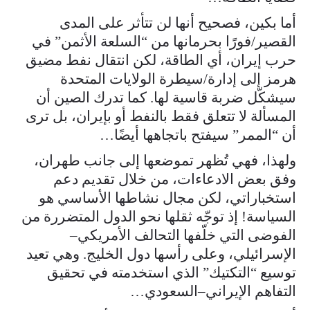
أما بكين، فصحيح أنها لن تتأثر على المدى
القصير/فورًا بحرمانها من “السلعة الأثمن” في
حرب إيران، أي الطاقة، لكن انتقال نفط مضيق
هرمز إلى إدارة/سيطرة الولايات المتحدة
سيشكّل ضربة قاسية لها. كما تدرك الصين أن
المسألة لا تتعلق فقط بالنفط أو بإيران، بل ترى
أن “الممر” سيفتح باتجاهها أيضًا…
ولهذا، فهي تُظهر تموضعها إلى جانب طهران،
وفق بعض الادعاءات، من خلال تقديم دعم
استخباراتي، لكن مجال نشاطها الأساسي هو
السياسة! إذ توجّه ثقلها نحو الدول المتضررة من
الفوضى التي خلّفها التحالف الأمريكي–
الإسرائيلي، وعلى رأسها دول الخليج. وهي تعيد
توسيع “التكتيك” الذي استخدمته في تحقيق
التفاهم الإيراني–السعودي…