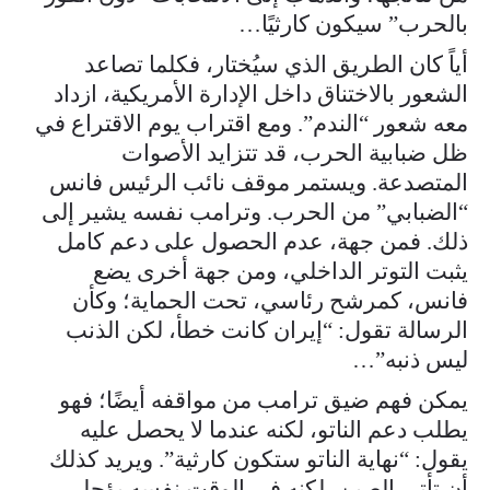
بالحرب” سيكون كارثيًا…
أياً كان الطريق الذي سيُختار، فكلما تصاعد
الشعور بالاختناق داخل الإدارة الأمريكية، ازداد
معه شعور “الندم”. ومع اقتراب يوم الاقتراع في
ظل ضبابية الحرب، قد تتزايد الأصوات
المتصدعة. ويستمر موقف نائب الرئيس فانس
“الضبابي” من الحرب. وترامب نفسه يشير إلى
ذلك. فمن جهة، عدم الحصول على دعم كامل
يثبت التوتر الداخلي، ومن جهة أخرى يضع
فانس، كمرشح رئاسي، تحت الحماية؛ وكأن
الرسالة تقول: “إيران كانت خطأ، لكن الذنب
ليس ذنبه”…
يمكن فهم ضيق ترامب من مواقفه أيضًا؛ فهو
يطلب دعم الناتو، لكنه عندما لا يحصل عليه
يقول: “نهاية الناتو ستكون كارثية”. ويريد كذلك
أن تأتي الصين، لكنه في الوقت نفسه يؤجل