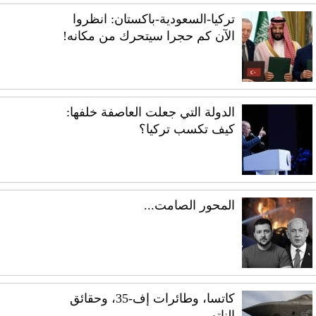
تركيا-السعودية-باكستان: انظروا
الآن كم حجرا سيتحرك من مكانه!
الدولة التي جعلت العاصفة خلفها:
كيف تكسب تركيا؟
المحور الصامت...
كاتسا، وطائرات إف-35، وحقائق
الناتو…