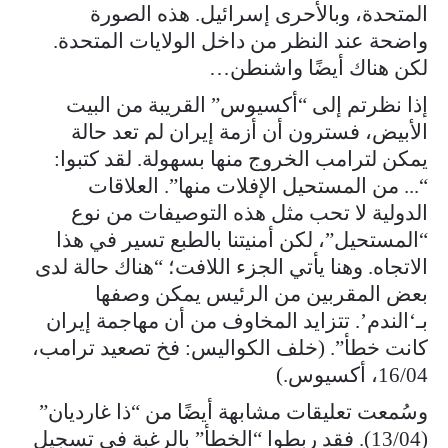
المتحدة، وبالأحرى إسرائيل. هذه الصورة
واضحة عند النظر من داخل الولايات المتحدة.
لكن هناك أيضًا واشنطن…
إذا نظرتم إلى “أكسيوس” القريبة من البيت
الأبيض، فسترون أن أزمة إيران لم تعد حالة
يمكن لترامب الخروج منها بسهولة. لقد كتبوا:
“... من المستحيل الإفلات منها”. العلاقات
الدولية لا تحب مثل هذه التوصيفات من نوع
“المستحيل”، لكن أمنيتنا بالطبع تسير في هذا
الاتجاه. وهنا يأتي الجزء اللافت؛ “هناك حالة لدى
بعض المقربين من الرئيس يمكن وصفها
بـ‘الندم’. تتزايد المخاوف من أن مهاجمة إيران
كانت خطأ”. (خلف الكواليس: فخ تصعيد ترامب،
16/04، أكسيوس.)
وسُمعت تعليقات مشابهة أيضًا من “ذا غارديان”
(13/04). فقد ربطوا “الخطأ” بالرغبة في تسجيل