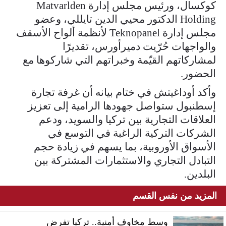
كوكسال، ورئيس مجلس إدارة Matvarlden
Holding الدكتور محيي الدين تايللي، وعضو
مجلس إدارة Teknopanel لأنظمة ألواح الأسقف
والواجهات حُرّيت دميرأورس، تقديرًا
لمشاركاتهم القيّمة وخبراتهم التي شاركوها مع
الحضور.
وأكد أوداغيتش في ختام بيانه أن غرفة تجارة
إسطنبول ستواصل جهودها الرامية إلى تعزيز
العلاقات التجارية بين تركيا والسويد، ودعم
الشركات التركية الراغبة في التوسع في
الأسواق الأوروبية، بما يسهم في زيادة حجم
التبادل التجاري والاستثمارات المشتركة بين
البلدين.
المزيد من نفس القسم
وسط مخاوف أمنية.. تركيا تفرض