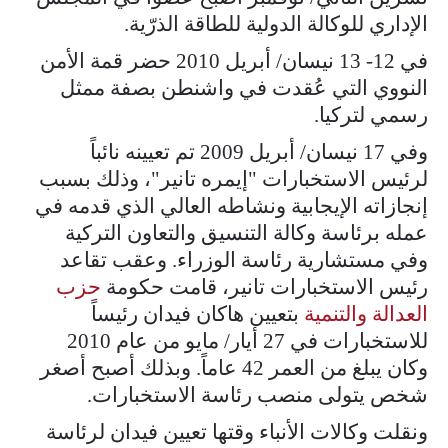
الإداري للوكالة الدولية للطاقة الذرّية.
في 12- 13 نيسان/ أبريل 2010 حضر قمة الأمن
النووي التي عُقدت في واشنطن بصفة ممثل
رسمي لتركيا.
وفي 17 نيسان/ أبريل 2009 تم تعيينه نائباً
لرئيس الاستخبارات "إيمره تانير"، وذلك بسبب
إنجازاته الإيجابية ونشاطه العالي الذي قدمه في
عمله برئاسة وكالة التنسيق والتعاون التركية
وفي مستشارية رئاسة الوزراء. وعقب تقاعد
رئيس الاستخبارات تانير، قامت حكومة
حزب
العدالة والتنمية
بتعيين هاكان فيدان رئيساً
للاستخبارات في 27 أيار/ مايو من عام 2010
وكان يبلغ من العمر 42 عاماً. وبذلك أصبح أصغر
شخص يتولى منصب رئاسة الاستخبارات.
ونقلت وكالات الأنباء وقتها تعيين فيدان لرئاسة