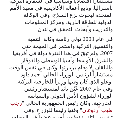
مستشاراً اقتصادياً وسياسياً في السفارة التركية
بأستراليا. وتابع أعماله الأكاديمية في معهد الأمم
المتحدة لبحوث نزع السلاح، وفي الوكالة
الدولية للطاقة الذرية، ومركز المعلومات
والتدريب وأبحاث التحقق في لندن.
في عام 2003 تولى رئاسة وكالة التنمية
والتنسيق التركية واستمر في المهمة حتى
2007، ولم تبقَ في هذا الفترة دولة في أفريقيا
والشرق الأوسط وآسيا الوسطى والقوقاز
والبلقان إلا وقام بزيارتها. وكان في نفس الوقت
مستشاراً لرئيس الوزراء الحالي أحمد داود
اوغلو الذي كان وقتها وزيراً للخارجية التركية.
وفي عام 2007 عُيّن نائباً لمستشار رئيس
الوزراء لشؤون الأمن الدولي والسياسة
الخارجية، وكان رئيس الجمهورية الحالي "
رجب
طيب أردوغان
" وقتها رئيساً للوزراء. وفي
تشرين الثاني/ نوفمبر أصبح عضواً في المجلس