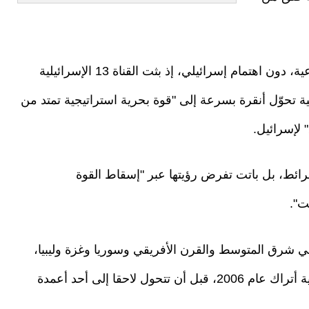
ولم يمر التصاعد التركي في مجال الصناعات الدفاعية، دون اهتمام إسرائيلي، إذ بثت القناة 13 الإسرائيلية
ية تحوّل أنقرة بسرعة إلى "قوة بحرية استراتيجية تمتد من
 لإسرائيل.
خرائط، بل باتت تفرض رؤيتها عبر "إسقاط القوة
ت".
في شرق المتوسط والقرن الأفريقي وسوريا وغزة وليبيا،
وبين عقيدة "الوطن الأزرق" التي صاغها ضباط بحرية أتراك عام 2006، قبل أن تتحول لاحقا إلى أحد أعمدة