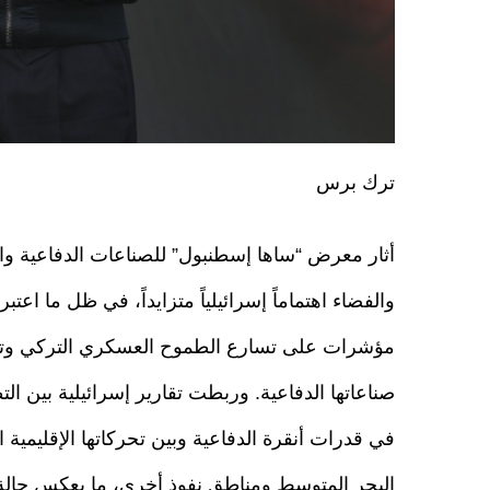
ترك برس
أثار معرض “ساها إسطنبول” للصناعات الدفاعية وا
والفضاء اهتماماً إسرائيلياً متزايداً، في ظل ما اعتبر
مؤشرات على تسارع الطموح العسكري التركي وت
صناعاتها الدفاعية. وربطت تقارير إسرائيلية بين ال
في قدرات أنقرة الدفاعية وبين تحركاتها الإقليمية ا
البحر المتوسط ومناطق نفوذ أخرى، ما يعكس حال