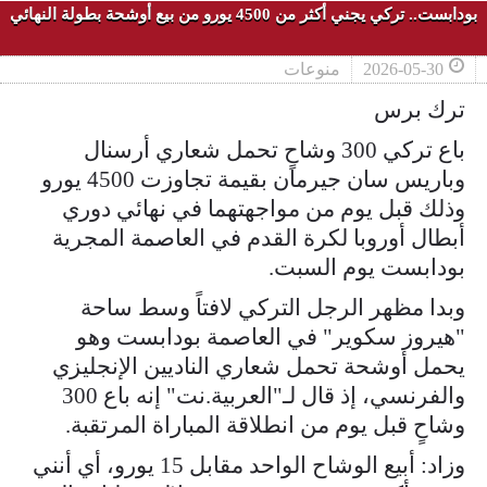
بودابست.. تركي يجني أكثر من 4500 يورو من بيع أوشحة بطولة النهائي
2026-05-30
منوعات
ترك برس
باع تركي 300 وشاحٍ تحمل شعاري أرسنال
وباريس سان جيرمان بقيمة تجاوزت 4500 يورو
وذلك قبل يوم من مواجهتهما في نهائي دوري
أبطال أوروبا لكرة القدم في العاصمة المجرية
بودابست يوم السبت.
وبدا مظهر الرجل التركي لافتاً وسط ساحة
"هيروز سكوير" في العاصمة بودابست وهو
يحمل أوشحة تحمل شعاري الناديين الإنجليزي
والفرنسي، إذ قال لـ"العربية.نت" إنه باع 300
وشاحٍ قبل يوم من انطلاقة المباراة المرتقبة.
وزاد: أبيع الوشاح الواحد مقابل 15 يورو، أي أنني