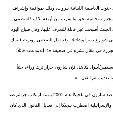
 جنوب العاصمة اللبنانية بيروت، وذلك بموافقة وإشراف
ت مجزرة وحشية بحق ما يقرب من أربعة آلاف فلسطيني
الجثث أصبحت غير قابلة للتعرف عليها. وفي صباح اليوم
في شوارع صبرا وشاتيلا. وقد نقل الصحفي روبرت فيسك
زرة في مقال نشره في صحيفة «ذا إندبندنت» قائلاً:
«بالنسبة لمن كانوا في مخيم صبرا وشاتيلا في 18 سبتمبر/أيلول 1982، فإن شارون جزار ترك وراءه جثثاً
التعذيب ثم القتل...»
وقد رفع ضحايا مجزرة صبرا وشاتيلا دعوى قضائية ضد شارون في بلجيكا عام 2001 بتهمة ارتكاب جرائم ضد
ة والإسرائيلية اضطرت بلجيكا إلى تعديل القانون الذي كان