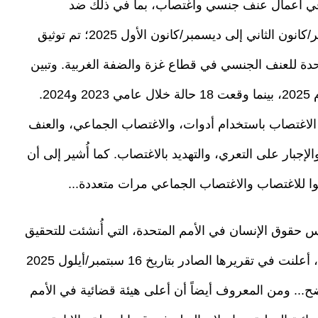
ي في أعمال عنف جنسي واغتصاب، بما في ذلك ضد
الأطفال... ووفقاً للتقرير الذي يغطي الفترة من يناير/كانون الثاني إلى ديسمبر/كانون الأول 2025؛ تم توثيق
ال ذكور وطفلة واحدة للعنف الجنسي في قطاع غزة والضفة الغربية. وتبين
أن 13 حالة من أصل 31 حالة موثقة وقعت في عام 2025، بينما وقعت 18 حالة خلال عامي 2023 و2024.
 الاغتصاب باستخدام أدوات، والاغتصاب الجماعي، والعنف
لإجبار على التعري، والتهديد بالاغتصاب. كما أُشير إلى أن
للاغتصاب والاغتصاب الجماعي مرات متعددة...
لس حقوق الإنسان في الأمم المتحدة، التي أُنشئت للتحقيق
في انتهاكات القانون الدولي المرتكبة في فلسطين، أعلنت في تقريرها الصادر بتاريخ 16 سبتمبر/أيلول 2025
... ومن المعروف أيضاً أن أعلى هيئة قضائية في الأمم