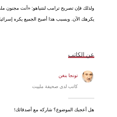
ولذلك فإن تصريح ترامب لنتنياهو: «أنت مجنون ملع
يكرهك الآن. وبسبب هذا أصبح الجميع يكره إسرائيل»
عن الكاتب
تونجا بنغن
كاتب لدى صحيفة ملييت
هل أعجبك الموضوع؟ شاركه مع أصدقائك!