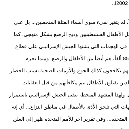
بعين عاماً، لم يتغير شيء سوى أسماء القتلة المنحطين... بل على
 الأطفال الفلسطينيين وذبح الرضع بشكل منهجي. كما
تلوا في الهجمات التي يشنها الجيش الإسرائيلي على قطاع
غزة منذ أكتوبر/تشرين الأول 2023، والبالغ عددهم 85 ألفاً، هم أيضاً من الأطفال والرضع. وبينما تحرم
هم يكافحون كذلك الجوع والأزمات الصحية بسبب الحصار
الذين يقتلون الأطفال تتم مكافأتهم من قبل العقليات
. ولهذا المشهد المنحط، يبقى الجيش الإسرائيلي باستمرار
ات التي تلحق الأذى بالأطفال في مناطق النزاع... أي إنه
المتحدة... وفي تقرير آخر للأمم المتحدة ظهر إلى العلن