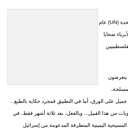
قبل 44 عاماً في مثل هذا اليوم... أعلنت الأمم المتحدة (UN) عام
الأبرياء ضحايا
لفلسطينيين
 يتعرضون
لمسلحة،
جميل على الورق، أما في التطبيق فمجرد حكاية بالطبع...
ات من هذا القبيل... وبالفعل، بعد ثلاثة أشهر فقط، في
شيات الكتائب المسيحية اليمينية المتطرفة المدعومة من إسرائيل