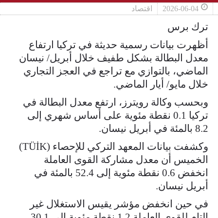
2026-06-04
اقتصاد
ترك برس
أظهرت بيانات رسمية حديثة في تركيا ارتفاع
معدل البطالة بشكل طفيف خلال أبريل/ نيسان
الماضي، بالتوازي مع تراجع في العجز التجاري
خلال مايو/ أيار الماضي.
وبحسب وكالة رويترز، ارتفع معدل البطالة في
تركيا ​0.1 نقطة مئوية ​على أساس شهري إلى
⁠8.2 بالمئة ​في أبريل نيسان.
وكشفت ​بيانات المعهد التركي للإحصاء (TÜİK)
الخميس أن معدل مشاركة القوى ​العاملة
انخفض ​0.6 نقطة مئوية إلى 52.4 ‌بالمئة ⁠في
أبريل نيسان.
في حين انخفض مؤشر يقيس ​الاستغلال غير ​
التام ⁠للقوى العاملة 1.2 نقطة ​مئوية إلى 30.1 ​