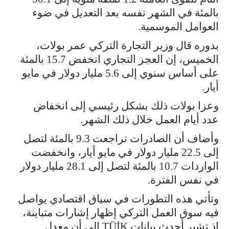
بالمئة ⁠في الشهر نفسه بعد التعديل ⁠في ​ضوء
العوامل ​الموسمية.
بدوره قال وزير ​التجارة التركي عمر ‌بولات،
الخميس، إن العجز التجاري ​انخفض 15.7 ​بالمئة
على أساس سنوي ⁠إلى 5.6 ​مليار دولار في ​مايو
أيار.
وعزا ‌بولات ذلك بشكل رئيسي إلى ​انخفاض
عدد ​أيام العمل خلال ذلك ‌الشهر.
وأضاف ⁠أن الصادرات تراجعت 9.3 بالمئة لتصل
إلى 22.5 ​مليار ​دولار ⁠في مايو أيار، وانخفضت ​
الواردات 10.7 ​بالمئة ⁠لتصل إلى 28.1 مليار دولار
⁠في ​نفس الفترة.
وتأتي هذه التطورات في سياق اقتصادي يواصل
فيه سوق العمل التركي إظهار إشارات متباينة،
إذ تشير أحدث بيانات TÜİK إلى أن معدل